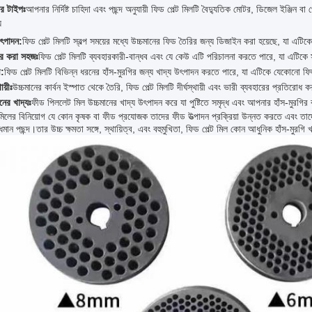
ার টাইপঃ
আপনার নির্দিষ্ট চাহিদা এবং পছন্দ অনুযায়ী ফিড পেল্ট মিলটি বৈদ্যুতিক মোটর, ডিজেল ইঞ্জিন বা
য
উৎপাদন:
ফিড পেল্ট মিলটি স্বল্প সময়ের মধ্যে উচ্চমানের ফিড তৈরির জন্য ডিজাইন করা হয়েছে, যা এট
ার করা সহজঃ
ফিড পেল্ট মিলটি ব্যবহারকারী-বান্ধব এবং যে কেউ এটি পরিচালনা করতে পারে, যা এটি
ী:
ফিড পেল্ট মিলটি বিভিন্ন ধরনের হাঁস-মুরগির জন্য খাদ্য উৎপাদন করতে পারে, যা এটিকে যেকোনো
থায়ীঃ
উচ্চমানের কার্বন ইস্পাত থেকে তৈরি, ফিড পেল্ট মিলটি দীর্ঘস্থায়ী এবং ভারী ব্যবহারের প্রতিরোধ কর
নের খাদ্যঃ
ফীড পিললেট মিল উচ্চমানের খাদ্য উৎপাদন করে যা পুষ্টিতে সমৃদ্ধ এবং আপনার হাঁস-মুরগির বৃদ
 মিলের বিনিয়োগ যে কোন কৃষক বা ফীড প্রযোজক তাদের ফীড উত্পাদন প্রক্রিয়া উন্নত করতে এবং তাদের
ধিমান পছন্দ।তার উচ্চ ক্ষমতা সঙ্গে, স্থায়িত্ব, এবং বহুমুখিতা, ফিড পেল্ট মিল কোন আধুনিক হাঁস-মুর