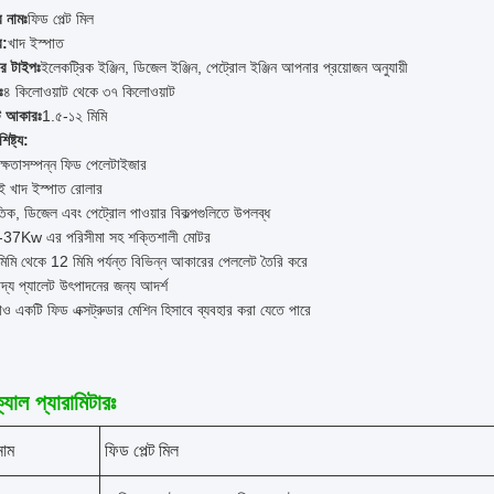
র নামঃ
ফিড পেল্ট মিল
র:
খাদ ইস্পাত
ার টাইপঃ
ইলেকট্রিক ইঞ্জিন, ডিজেল ইঞ্জিন, পেট্রোল ইঞ্জিন আপনার প্রয়োজন অনুযায়ী
ঃ
৪ কিলোওয়াট থেকে ৩৭ কিলোওয়াট
ট আকারঃ
1.৫-১২ মিমি
িষ্ট্য:
দক্ষতাসম্পন্ন ফিড পেলেটাইজার
ই খাদ ইস্পাত রোলার
ুতিক, ডিজেল এবং পেট্রোল পাওয়ার বিকল্পগুলিতে উপলব্ধ
37Kw এর পরিসীমা সহ শক্তিশালী মোটর
িমি থেকে 12 মিমি পর্যন্ত বিভিন্ন আকারের পেললেট তৈরি করে
াদ্য প্যালেট উৎপাদনের জন্য আদর্শ
াও একটি ফিড এক্সট্রুডার মেশিন হিসাবে ব্যবহার করা যেতে পারে
যাল প্যারামিটারঃ
নাম
ফিড পেল্ট মিল