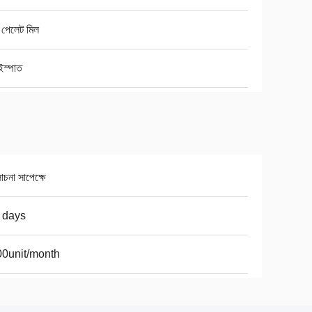
 পেলেট মিল
ইস্পাত
না সাপেক্ষে
 days
0unit/month