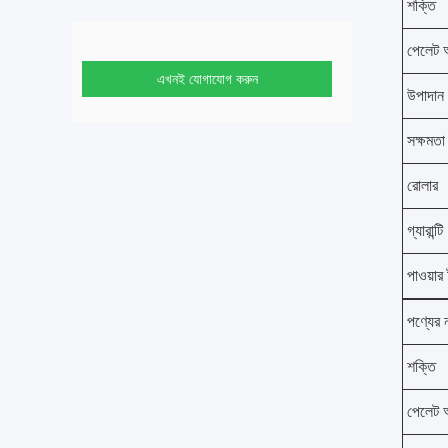
শক্তি
পেলেট 
এখনই যোগাযোগ করুন
উপাদান
সক্ষমতা
রোলার
গ্যারান্টি
পাওয়ার
পণ্যের 
শক্তি
পেলেট 