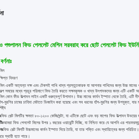
না
াও পশুপালন ফিড পেললেট মেশিন সরবরাহ করে ছোট পেললেট ফিড ইউনিট
বর্ণনাঃ
 মিল
ক্ষিপ্ত বিবরণ
 মিল একটি অত্যন্ত দক্ষ এবং টেকসই পাখি খাদ্য প্রস্তুতকারক যা আপনার পাখিদের জন্য উচ্চ মানের 
অল্প সময়ের মধ্যে প্রচুর পরিমাণে ফিড তৈরি করতে সক্ষমকৃষক ও খাদ্য উৎপাদকদের জন্য এটি একটি আদ
 মিল কোন ফীড উত্পাদন লাইন একটি গুরুত্বপূর্ণ উপাদান। উচ্চ মানের কার্বন ইস্পাত থেকে তৈরি, এটি দীর
ঁস-মুরগির চাষের চাহিদা মেটাতে ডিজাইন করা হয়েছে এবং সব ধরনের হাঁস-মুরগির জন্য উপযুক্ত, যার মধ্
ষ্ট্য
ঃ
ফিড পেল্ট মিলটির ক্ষমতা ৮০-১২০০ কেজি/ঘন্টা, যা এটিকে ছোট এবং বড় মাপের ফিড উত্পাদন উভয়ে
্টিঃ
আমরা ফিড পেললেট মিলের উপর ১ বছরের ওয়ারেন্টি দিচ্ছি, যা নিশ্চিত করে যে আপনি এর পারফরম্যান
নঃ
ফিড পেল্ট মিলটি উচ্চমানের কার্বন ইস্পাত দিয়ে তৈরি, যা তার শক্তি এবং স্থায়িত্বের জন্য পরিচ
 ধরে স্থায়ী হতে পারে।