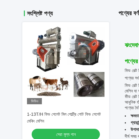
পণ্যের বর্ণ
সংশ্লিষ্ট পণ্য
ঝংদেব
পণ্যের 
ফিড পেল্ট
পণ্যের সং
ফিড পেল্ট
মেশিন যা 
ফীড পেল্ট
ভিডিও
আধুনিক হা
পণ্যের বৈশি
1-13T/H ফিড পেলেট মিল পোল্ট্রি গোট ফিড পেলেট
ক্ষমতা
মেকিং মেশিন
গ্যারান
উপাদা
সেরা মূল্য পান
দীর্ঘ সময়