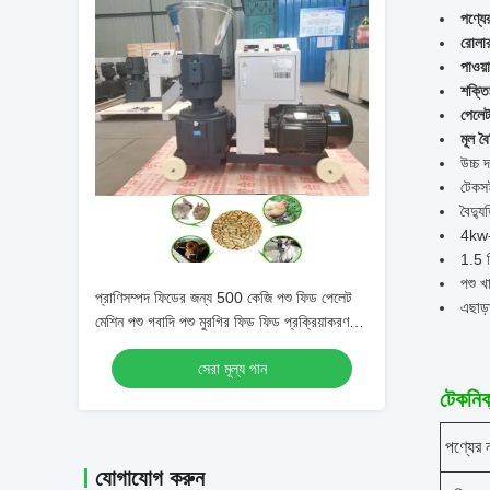
পণ্যে
রোলা
পাওয়
শক্তি
পেলে
মূল বৈশ
উচ্চ 
টেকস
বৈদ্য
4kw-
1.5 ম
পশু খ
প্রাণিসম্পদ ফিডের জন্য 500 কেজি পশু ফিড পেলেট
এছাড়
মেশিন পশু গবাদি পশু মুরগির ফিড ফিড প্রক্রিয়াকরণ
মেশিন
সেরা মূল্য পান
টেকনিক্
পণ্যের 
যোগাযোগ করুন