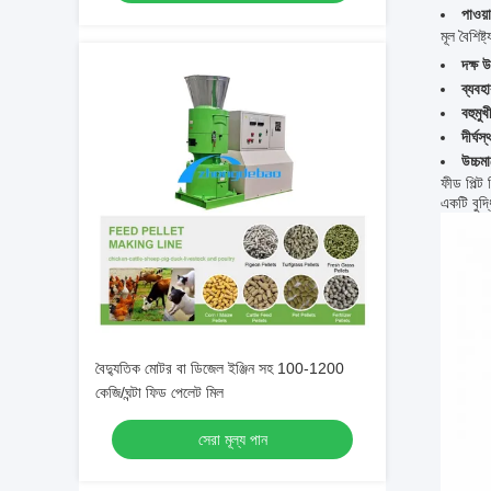
পাওয়
মূল বৈশিষ্ট্
দক্ষ 
ব্যবহ
বহুমুখ
দীর্ঘস্
উচ্চমা
ফীড পিল্ট
একটি বুদ্
বৈদ্যুতিক মোটর বা ডিজেল ইঞ্জিন সহ 100-1200
কেজি/ঘন্টা ফিড পেলেট মিল
সেরা মূল্য পান