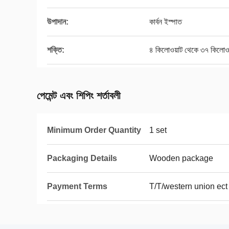
উপাদান:
কার্বন ইস্পাত
শক্তি:
৪ কিলোওয়াট থেকে ৩৭ কিলোওয
পেমেন্ট এবং শিপিং শর্তাবলী
Minimum Order Quantity
1 set
Packaging Details
Wooden package
Payment Terms
T/T/western union ect