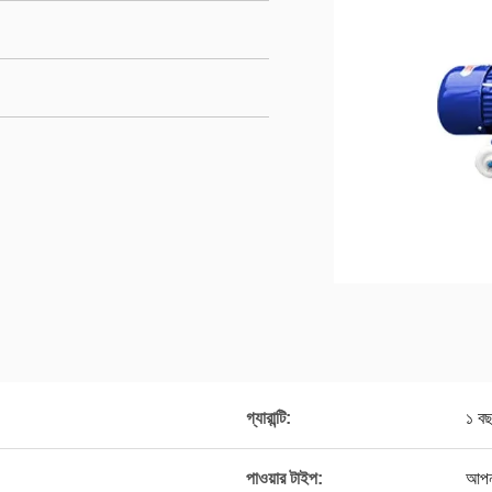
গ্যারান্টি:
১ ব
পাওয়ার টাইপ:
আপনা