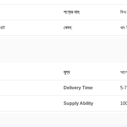
পণ্যের নাম:
ফিড
়াট
বেলন:
খাদ 
মূল্য
আলোচ
Delivery Time
5-7
Supply Ability
100