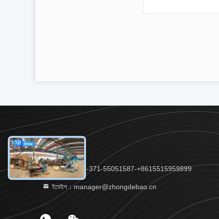
টেলিফোন：86-371-55051587-+8615515959899
ইমেইল：manager@zhongdebao.cn