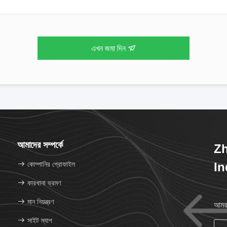
এখন জমা দিন
আমাদের সম্পর্কে
Z
কোম্পানির প্রোফাইল
In
কারখানা ভ্রমণ
মান নিয়ন্ত্রণ
আমরা
সাইট ম্যাপ