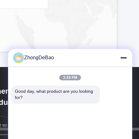
ZhongDeBao
3:28 PM
hengZhou ZhongDeBao
Good day, what product are you looking 
for?
dustrial Co., LTD
 যত তাড়াতাড়ি সম্ভব আপনার কাছে ফিরে আসব।