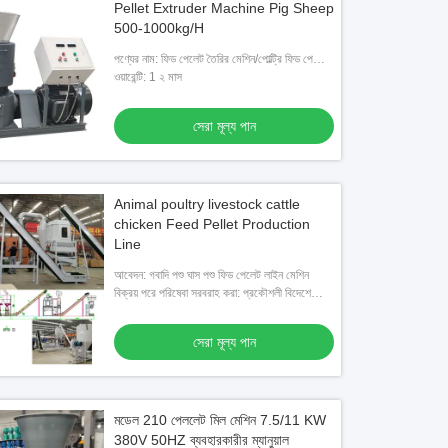
Pellet Extruder Machine Pig Sheep
500-1000kg/H
পণ্যের নাম: ফিড পেলেট তৈরির মেশিন/পোল্ট্রি ফিড পেলেট
মিলকে কেন্দ্রীভূত করে
ওয়ারেন্টি: 1 ২ মাস
সেরা মূল্য পান
Animal poultry livestock cattle
chicken Feed Pellet Production
Line
আবেদন: গবাদি পশু ঘাস পশু ফিড পেলেট লাইন মেশিন
বিক্রয় পরে পরিষেবা সরবরাহ করা: প্রকৌশলী বিদেশে
পরিষেবা মেশিনের জন্য উপলব্ধ, ফিল্ড ইনস্টলেশন, কমিশনিং
এবং প্রশিক্ষণ, বিদেশী পরিষেবা
সেরা মূল্য পান
মডেল 210 পেললেট মিল মেশিন 7.5/11 KW
380V 50HZ ব্যবহারকারীর ম্যানুয়াল