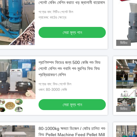
পেলেট মেকিং মেশিন করাত খড় জ্বালানী বায়োমাস
পণ্যের নাম: পিটিও পেলেট মিল
প্যাকেজ: কাঠের ক্ষেত্রে
সেরা মূল্য পান
ভিডিও
প্রাণিসম্পদ ফিডের জন্য 500 কেজি পশু ফিড
পেলেট মেশিন পশু গবাদি পশু মুরগির ফিড ফিড
প্রক্রিয়াকরণ মেশিন
পণ্যের নাম: ফিড পেলেট মিল
ওজন: 80-3000 কেজি
সেরা মূল্য পান
ভিডিও
80-1000kg ক্ষমতা ডিজেল / মোটর চালিত পশু
ফিড Pellet Machine Feed Pellet Mill