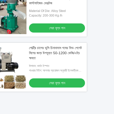
কাস্টমাইজড ভোল্টেজ
Material Of Die: Alloy Steel
Capacity: 200-300 Kg /h
সেরা মূল্য পান
পোল্ট্রি চালের ভুসি চিনাবাদাম গমের ফিড পেলেট
মিলের জন্য উপযুক্ত 50-1200 কেজি/এইচ
ক্ষমতা
উপাদান: কার্বন ইস্পাত
পাওয়ার টাইপ: আপনার প্রয়োজন অনুযায়ী ইলেকট্রিক
মোটর, ডিজেল ইঞ্জিন, পেট্রল ইঞ্জিন
সেরা মূল্য পান