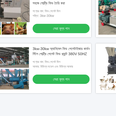
সহজে পোল্ট্রি ফিড তৈরি করা
পণ্যের নাম: ফিড পেলেট মিল
শক্তি: 3kw-30kw
সেরা মূল্য পান
3kw-30kw অ্যানিমেল ফিড পেলেটাইজার কার্বন
স্টিল পোল্ট্রি পেলেট ফিড প্ল্যান্ট 380V 50HZ
পণ্যের নাম: ফিড পেলেট মিল
আকার: বিভিন্ন মডেল এবং বিভিন্ন আকার
সেরা মূল্য পান