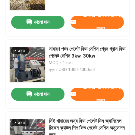
আমাদের সাথে যোগাযোগ
আমাদের সম্পর্কে
ভালো দাম
করুন
কারখানা ভ্রমণ
সাধারণ পশুর পেলেট ফিড মেশিন গ্রেন গ্রাস ফিড
মান নিয়ন্ত্রণ
পেলেট মেশিন 3kw-30kw
MOQ：1 set
মূল্য：USD 1000-4000set
আমাদের সাথে যোগাযোগ করুন
আমাদের সাথে যোগাযোগ
উদ্ধৃতির জন্য আবেদন
ভালো দাম
করুন
পেলেট মিল মেশিন
সিই খামারের জন্য ফিড পেলেট মিল অ্যানিমেল
চিকেন ক্যাটল শিপ ফিড পেলেট মেশিন অনুমোদন
কাঠের পিলেট মিল
করে