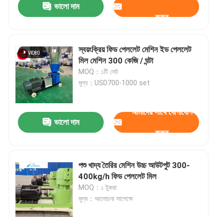
ভালো দাম
করুন
স্বয়ংক্রিয় ফিড পেললেট মেশিন ইড পেললেট
মিল মেশিন 300 কেজি / ঘন্টা
MOQ：১টি সেট
মূল্য：USD700-1000 set
আমাদের সাথে যোগাযোগ
ভালো দাম
করুন
পশু খাদ্য তৈরির মেশিন উচ্চ আউটপুট 300-
400kg/h ফিড পেললেট মিল
MOQ：১ টুকরা
মূল্য：আলোচনা সাপেক্ষে