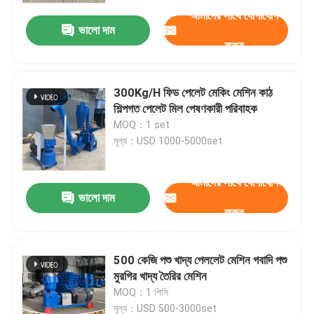
আমাদের সাথে যোগাযোগ
ভালো দাম
করুন
300Kg/H ফিড পেলেট মেকিং মেশিন কাঠ
শিল্পগত পেলেট মিল পেষণকারী পরিবাহক
MOQ：1 set
মূল্য：USD 1000-5000set
আমাদের সাথে যোগাযোগ
ভালো দাম
করুন
বাড়ি
500 কেজি পশু খাদ্য পেললেট মেশিন গবাদি পশু
পণ্য
মুরগির খাদ্য তৈরির মেশিন
MOQ：1 পিসি
VR প্রদর্শন
মূল্য：USD 500-3000set