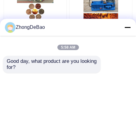
বাণিজ্যিক বায়োমাস পেলেট লাইন
55kw বায়োমাস পেলেট উত্পাদন
ZhongDeBao
1- 5TPH রাইস স্ট্র পেলেট
লাইন 800-1000kg/H রিং
মেকিং মেশিন
ডাই পেলেট উত্পাদন লাইন
5:58 AM
ভালো দাম
ভালো দাম
Good day, what product are you looking 
for?
আমাদের সাথে যোগাযোগ করুন
আমাদের সাথে যোগাযোগ করুন
আরো দেখুন
বাড়ি
আমাদের সম্পর্কে
আমাদের সাথে যোগাযোগ করুন
Desktop Site
সাইট ম্যাপ
গোপনীয়তা নীতি