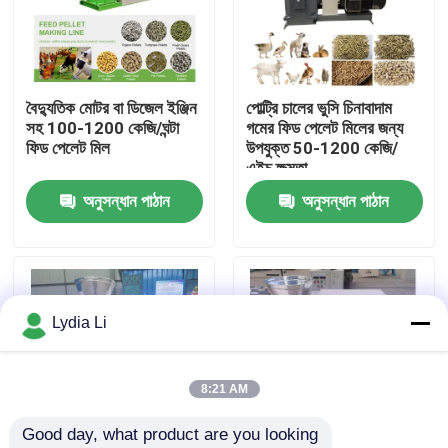
আমাদের সম্পর্কে
বৈদ্যুতিক মোটর বা ডিজেল ইঞ্জিন
পোল্ট্রি চালের ভুসি চিনাবাদাম
কারখানা ভ্রমণ
সহ 100-1200 কেজি/ঘন্টা
গমের ফিড পেলেট মিলের জন্য
ফিড পেলেট মিল
উপযুক্ত 50-1200 কেজি/
এইচ ক্ষমতা
মান নিয়ন্ত্রণ
অনুসন্ধান পাঠান
অনুসন্ধান পাঠান
আমাদের সাথে যোগাযোগ করুন
উদ্ধৃতির জন্য আবেদন
Lydia Li
পেলেট মিল মেশিন
8:21 AM
Good day, what product are you looking 
কাঠের পিলেট মিল