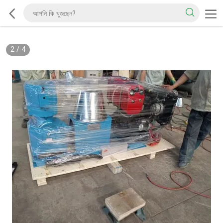
2
/
4