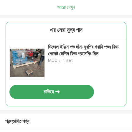
আরো দেখুন
এর সেরা মূল্য পান
ডিজেল ইঞ্জিন পশু হাঁস-মুরগির গবাদি পশুর ফিড
পেলেট মেশিন ফিড প্রসেসিং মিল
MOQ： 1 set
চালিয়ে
প্রস্তাবিত পণ্য