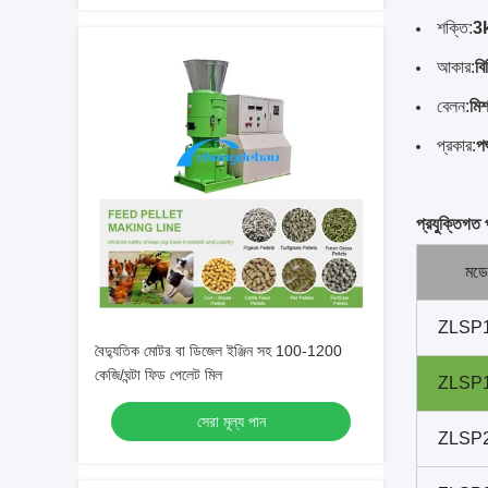
শক্তি:
3
আকার:
বি
বেলন:
মিশ
প্রকার:
পশ
প্রযুক্তিগত 
মড
ZLSP
বৈদ্যুতিক মোটর বা ডিজেল ইঞ্জিন সহ 100-1200
কেজি/ঘন্টা ফিড পেলেট মিল
ZLSP
সেরা মূল্য পান
ZLSP