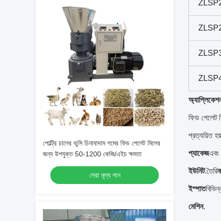
ZLSP
ZLSP
ZLSP
ZLSP
অ্যাপ্লিকেশ
ফিড পেলেট মি
প্রত্যয়িত হয
পোল্ট্রি চালের ভুসি চিনাবাদাম গমের ফিড পেলেট মিলের
প্যাকেজ
এবং 
জন্য উপযুক্ত 50-1200 কেজি/এইচ ক্ষমতা
ইউনিট
.তৈরি
ক
সেরা মূল্য পান
ইস্পাত
বিভিন
মেশিন
.