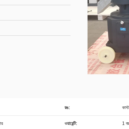
রঙ:
কাস্
ার
ওয়ারেন্টি:
1 ব