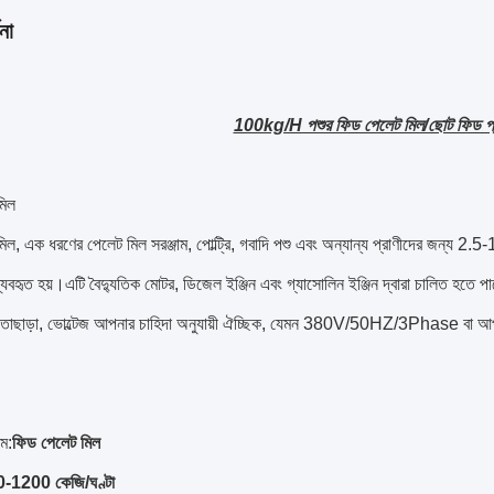
না
100kg/H পশুর ফিড পেলেট মিল/ছোট ফিড প্
মিল
িল, এক ধরণের পেলেট মিল সরঞ্জাম, পোল্ট্রি, গবাদি পশু এবং অন্যান্য প্রাণীদের জন্য 2
্যবহৃত হয়।এটি বৈদ্যুতিক মোটর, ডিজেল ইঞ্জিন এবং গ্যাসোলিন ইঞ্জিন দ্বারা চালিত হতে পা
।তাছাড়া, ভোল্টেজ আপনার চাহিদা অনুযায়ী ঐচ্ছিক, যেমন 380V/50HZ/3Phase বা আপ
াম:
ফিড পেলেট মিল
-1200 কেজি/ঘণ্টা