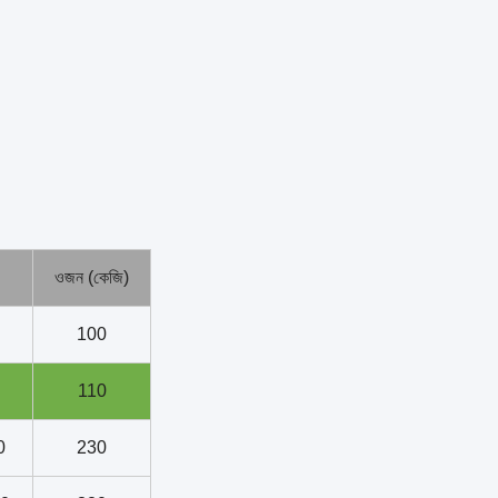
ওজন (কেজি)
100
110
0
230