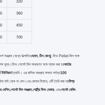
20
320
70
360
20
450
90
700
র্শ সরঞ্জাম।মধ্যে উত্পাদিত
হেনান, চীন ঝেংঝু
, ফিড Pellet মিল সঙ্গে
্ষ মূল্য।ফিড পেলেট মিল সাধারণত সঙ্গে প্যাক করা হয়
কাঠের
র্ন ইউনিয়ন
ইত্যাদি। এর মাসিক সরবরাহ ক্ষমতা পর্যন্ত
100
িদা যাই হোক না কেন।এর রোলার হিসাবে, এটি তৈরি করা হয়
মিশ্র
ার মেশিন
,
পেলেট মিল সরঞ্জাম
,
পোল্ট্রি ফিড মেকার
, এবং
পেলেট মেকিং