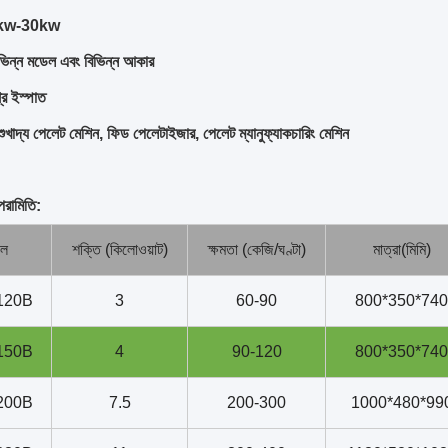
kw-30kw
ভিন্ন মডেল এবং বিভিন্ন আকার
্র ইস্পাত
ুখাদ্য পেলেট মেশিন, ফিড পেলেটাইজার, পেলেট ম্যানুফ্যাকচারিং মেশিন
পরামিতি:
েল
শক্তি (কিলোওয়াট)
ক্ষমতা (কেজি/ঘণ্টা)
মাত্রা(মিমি)
120B
3
60-90
800*350*740
150B
4
90-120
800*350*740
200B
7.5
200-300
1000*480*99