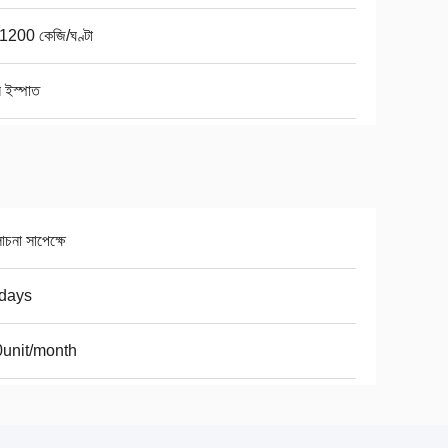
1200 কেজি/ঘণ্টা
বন ইস্পাত
না সাপেক্ষে
days
unit/month