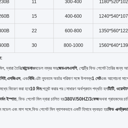
230B
11
300-400
1180*520*10
260B
15
400-600
1240*540*10
300B
22
600-800
1350*560*12
400B
30
800-1000
1560*640*13
ন:
ল, দ্বারা তৈরি
ঝোন্ডেবাও
মডেল নম্বর সহ
জেডএলএসপি
, পোল্ট্রি ফিড পেলেট তৈরির জন্য আদ
়
সিই
,
এসজিএস
, এবং
বিভি
.এটা ন্যূনতম অর্ডার পরিমাণ সঙ্গে উপলব্ধ
1 সেট
এবং আলোচনা সাপেক
মধ্যে বিতরণ করা হবে
10 দিন
পেমেন্ট করার পর।সাধারণ অর্থপ্রদান পদ্ধতি হল
টি/টি, ওয়েস্টা
ার্বন ইস্পাত
, ফিড পেলেট মিল দ্বারা চালিত হয়
380V/50HZ/3ফেজ
অথবা গ্রাহকদের চাহ
্ন মডেল এবং মাপ সঙ্গে.ফিড পেলেট মিল ব্যাপকভাবে একটি হিসাবে ব্যবহৃত হয়
ফিড এক্সট্রুড