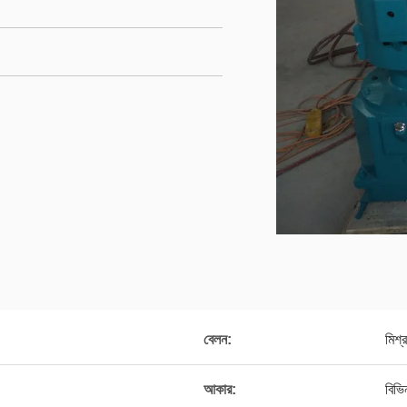
বেলন:
মিশ্
আকার:
বিভি