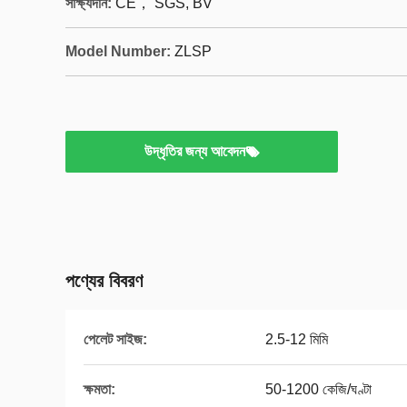
সাক্ষ্যদান:
CE， SGS, BV
Model Number:
ZLSP
উদ্ধৃতির জন্য আবেদন
পণ্যের বিবরণ
পেলেট সাইজ:
2.5-12 মিমি
ক্ষমতা:
50-1200 কেজি/ঘণ্টা