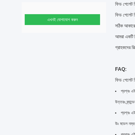
ফিড পেলেট ম
ফিড পেলেট মি
এখনই যোগাযোগ করুন
সঠিক আকারের 
আমরা একটি নি
গ্রাহকদের রি
FAQ:
ফিড পেলেট
প্রশ্নঃ এই
উত্তরঃ ব্র্যান্ড
প্রশ্নঃ এ
উঃ মডেল নম্ব
প্রশ্নঃ এ