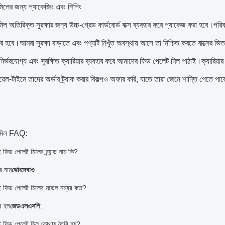
িলের জন্য প্যাকেজিং এবং শিপিং
ল অতিরিক্ত সুরক্ষার জন্য উচ্চ-গ্রেড কার্ডবোর্ড বাক্স ব্যবহার করে প্যাকেজ করা হবে।পরিব
হবে।আমরা সুরক্ষা বাড়াতে এবং পণ্যটি নিখুঁত অবস্থায় আসে তা নিশ্চিত করতে বাক্সের ভি
র্ভরযোগ্য এবং সুরক্ষিত ক্যারিয়ার ব্যবহার করে আমাদের ফিড পেলেট মিল পাঠাই।ক্যারিয়
য়েল-টাইমে তাদের অর্ডার ট্র্যাক করার বিকল্পও অফার করি, যাতে তারা জেনে শান্তি পেতে প
 মিল FAQ:
 ​​ফিড পেলেট মিলের ব্র্যান্ড নাম কি?
ের নাম
ঝোংদেবাও
.
ই ​​ফিড পেলেট মিলের মডেল নম্বর কত?
র হল
জেডএলএসপি
.
ই ​​ফিড পেলেট মিল কোথায় তৈরি হয়?