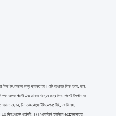
 যা ফিড উৎপাদনের জন্য ব্যবহৃত হয়।এটি প্রধানত ফিড হপার, ডাই,
গবাদি পশু, জলজ প্রাণী এবং মাছের খাদ্যের জন্য ফিড পেলেট উৎপাদনের
ি স্থান: হেনান, চীন ঝেংঝো;সার্টিফিকেশন: সিই, এসজিএস,
10 দিন;পেমেন্ট শর্তাবলী: T/T/ওয়েস্টার্ন ইউনিয়ন ect;সরবরাহের