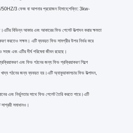
80V/50HZ/3 ফেজ বা আপনার প্রয়োজন হিসাবে;শক্তি: 3kw-
িতা।এটির বিভিন্ন আকার এবং আকারের ফিড পেলেট উত্পাদন করার ক্ষমতা
রিয়াকরণ করতেও সক্ষম। এটি ব্যবহৃত ফিড সামগ্রীর উপর নির্ভর করে
ও সহজ এবং এটির দীর্ঘ পরিষেবা জীবন রয়েছে।
ক্রিয়াকরণ এবং ফিড গঠনের জন্য ফিড প্রক্রিয়াকরণ শিল্পে
া খাদ্য গঠনের জন্য ব্যবহৃত হয়।এটি অ্যাকুয়াকালচার ফিড উত্পাদন,
মানের এবং নির্ভুলতার সাথে ফিড পেলেট তৈরি করতে পারে।এটি
 সাশ্রয়ী সমাধানও।