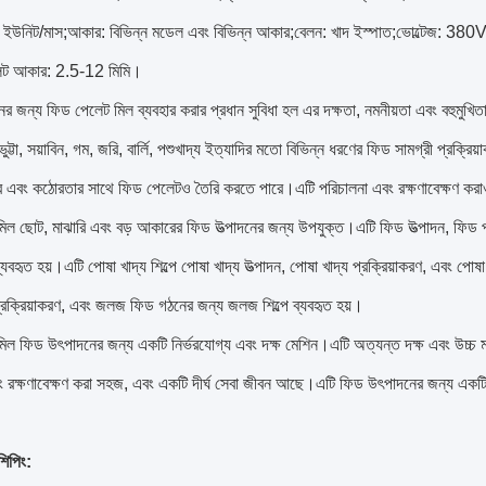
 ইউনিট/মাস;আকার: বিভিন্ন মডেল এবং বিভিন্ন আকার;বেলন: খাদ ইস্পাত;ভোল্টেজ: 3
ট আকার: 2.5-12 মিমি।
র জন্য ফিড পেলেট মিল ব্যবহার করার প্রধান সুবিধা হল এর দক্ষতা, নমনীয়তা এবং বহুমুখ
ুট্টা, সয়াবিন, গম, জরি, বার্লি, পশুখাদ্য ইত্যাদির মতো বিভিন্ন ধরণের ফিড সামগ্রী প্রক্
্ব এবং কঠোরতার সাথে ফিড পেলেটও তৈরি করতে পারে।এটি পরিচালনা এবং রক্ষণাবেক্ষণ করা
িল ছোট, মাঝারি এবং বড় আকারের ফিড উত্পাদনের জন্য উপযুক্ত।এটি ফিড উত্পাদন, ফিড প্র
্যবহৃত হয়।এটি পোষা খাদ্য শিল্পে পোষা খাদ্য উত্পাদন, পোষা খাদ্য প্রক্রিয়াকরণ, এবং পোষ
ক্রিয়াকরণ, এবং জলজ ফিড গঠনের জন্য জলজ শিল্পে ব্যবহৃত হয়।
িল ফিড উৎপাদনের জন্য একটি নির্ভরযোগ্য এবং দক্ষ মেশিন।এটি অত্যন্ত দক্ষ এবং উচ্চ 
ং রক্ষণাবেক্ষণ করা সহজ, এবং একটি দীর্ঘ সেবা জীবন আছে।এটি ফিড উৎপাদনের জন্য একটি
শিপিং: