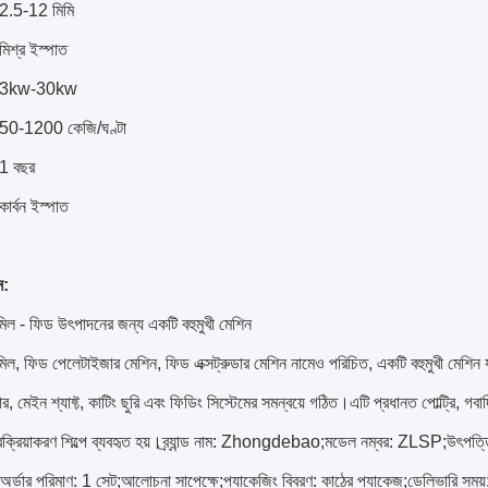
2.5-12 মিমি
মিশ্র ইস্পাত
3kw-30kw
50-1200 কেজি/ঘণ্টা
1 বছর
কার্বন ইস্পাত
ন:
িল - ফিড উৎপাদনের জন্য একটি বহুমুখী মেশিন
িল, ফিড পেলেটাইজার মেশিন, ফিড এক্সট্রুডার মেশিন নামেও পরিচিত, একটি বহুমুখী মেশিন
র, মেইন শ্যাফ্ট, কাটিং ছুরি এবং ফিডিং সিস্টেমের সমন্বয়ে গঠিত।এটি প্রধানত পোল্ট্রি, 
রক্রিয়াকরণ শিল্পে ব্যবহৃত হয়।ব্র্যান্ড নাম: Zhongdebao;মডেল নম্বর: ZLSP;উৎপত্ত
 অর্ডার পরিমাণ: 1 সেট;আলোচনা সাপেক্ষে;প্যাকেজিং বিবরণ: কাঠের প্যাকেজ;ডেলিভারি সময়: 