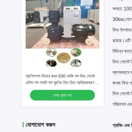
ক্ষমতা: 100
30kw;পেলে
ফিড উৎপাদনে
রয়েছে।এটি ভ
বিভিন্ন ঘনত
ফিড পেলেট ম
ব্যাপকভাবে ব
প্রাণিসম্পদ ফিডের জন্য 500 কেজি পশু ফিড পেলেট
মেশিন পশু গবাদি পশু মুরগির ফিড ফিড প্রক্রিয়াকরণ
জলজ ফিড প্র
মেশিন
ফিড পেলেট ম
সেরা মূল্য পান
পরিচালনা এব
যোগাযোগ করুন
প্যাকিং এবং 