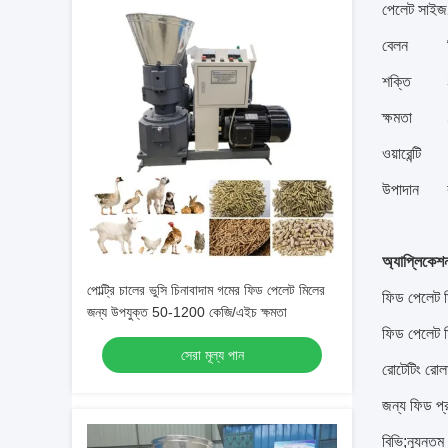
পেলেট সাইজ
বেলন
শক্তি
ক্ষমতা
ওয়ারেন্টি
উপাদান
অ্যাপ্লিকেশ
পোল্ট্রি চালের ভুসি চিনাবাদাম গমের ফিড পেলেট মিলের
ফিড পেলেট ম
জন্য উপযুক্ত 50-1200 কেজি/এইচ ক্ষমতা
ফিড পেলেট ম
সেরা মূল্য পান
রোটেটিং রোলা
জন্য ফিড প্
বিভি;ন্যূনতম