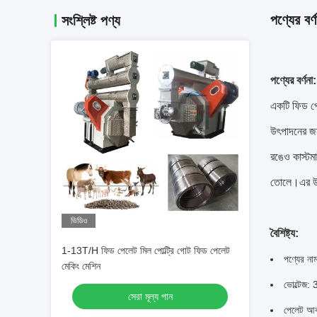
পণ্যের বর্ণ
সংশ্লিষ্ট পণ্য
পণ্যের বর্ণনা:
একটি ফিড পে
উৎপাদনের জন
রঙেও কাস্টমা
তোলে।এর উন্
ভিডিও
বৈশিষ্ট্য:
1-13T/H ফিড পেলেট মিল পোল্ট্রি গোট ফিড পেলেট
পণ্যের না
মেকিং মেশিন
ভোল্টেজ:
সেরা মূল্য পান
পেলেট আক