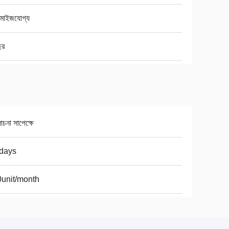
টমাইজযোগ্য
ছর
না সাপেক্ষে
days
unit/month