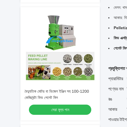
বেলন: খাদ
আকার: বি
Pelletiz
ফিড এক্সট
পেলেট মিল
প্রযুক্তিগত 
প্যারামিটার
পণ্যের নাম
বৈদ্যুতিক মোটর বা ডিজেল ইঞ্জিন সহ 100-1200
কেজি/ঘন্টা ফিড পেলেট মিল
রঙ
আকার
সেরা মূল্য পান
পাওয়ার টাইপ