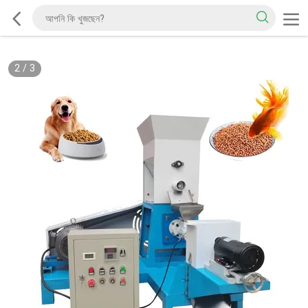
2
/
3