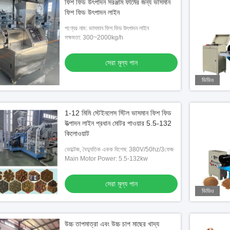
ফিশ ফিড উৎপাদন সরঞ্জাম ফার্মের জন্য ভাসমান
ফিশ ফিড উৎপাদন লাইন
পণ্যের নাম: ভাসমান ফিশ ফিড উৎপাদন লাইন
সক্ষমতা: 300~2000kg/h
সেরা মূল্য পান
ভিডিও
1-12 মিমি স্টেইনলেস স্টিল ভাসমান ফিশ ফিড
উত্পাদন লাইন প্রধান মোটর পাওয়ার 5.5-132
কিলোওয়াট
ভোল্টেজ, বৈদ্যুতিক একক বিশেষ: 380V/50hz/3ফেজ
Main Motor Power: 5.5-132kw
সেরা মূল্য পান
ভিডিও
উচ্চ তাপমাত্রা এবং উচ্চ চাপ মাছের খাদ্য