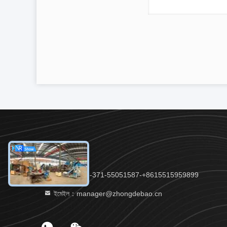
টেলিফোন：86-371-55051587-+8615515959899
ইমেইল：manager@zhongdebao.cn