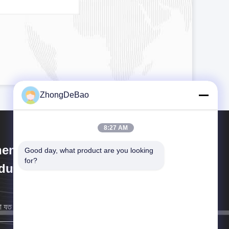
ZhongDeBao
8:27 AM
hengZhou ZhongDeBao
Good day, what product are you looking 
for?
dustrial Co., LTD
 যত তাড়াতাড়ি সম্ভব আপনার কাছে ফিরে আসব।