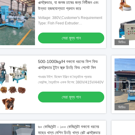
এক্সট্রুডার, যা জলজ চাষের জন্য নির্বীজন এবং
উন্নত হজমযোগ্যতা প্রদান করে
Voltage: 380V,Customer's Requirement
Type: Fish Feed Extruder
Processingmachine Production Line
সেরা মূল্য পান
ভিডিও
500-1000kg/H শুকনো ধরনের ফিশ ফিড
এক্সট্রুডার টুইন স্ক্রু চিংড়ি ফিড পেলেট মিল
পাওয়ার টাইপ: ডিজেল ইঞ্জিন বা বৈদ্যুতিক প্রকার
ভোল্টেজ, বৈদ্যুতিক একক বিশেষ: 380V/415V/440V
সেরা মূল্য পান
ভিডিও
৬০ কেজি/ঘন্টা - ১০০ কেজি/ঘন্টা শুকনো ধরনের
মাছের খাদ্য মেশিন চিংড়ি খাদ্য পেল্ট এক্সট্রুডার