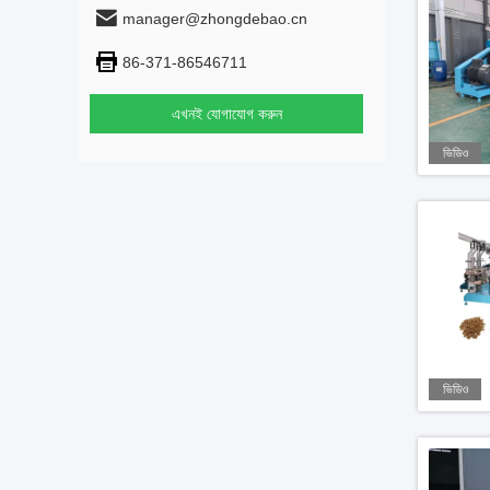
manager@zhongdebao.cn
86-371-86546711
এখনই যোগাযোগ করুন
ভিডিও
ভিডিও