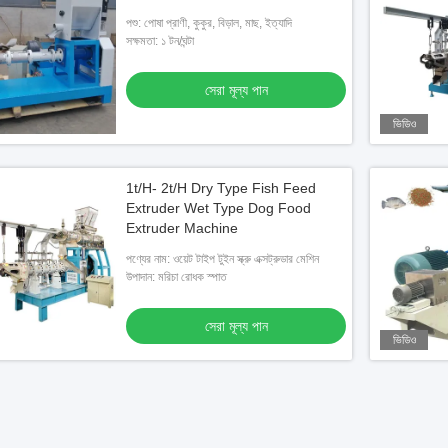
পশু: পোষা প্রাণী, কুকুর, বিড়াল, মাছ, ইত্যাদি
সক্ষমতা: ১ টন/ঘন্টা
সেরা মূল্য পান
ভিডিও
1t/H- 2t/H Dry Type Fish Feed
Extruder Wet Type Dog Food
Extruder Machine
পণ্যের নাম: ওয়েট টাইপ টুইন স্ক্রু এক্সট্রুডার মেশিন
উপাদান: মরিচা রোধক স্পাত
সেরা মূল্য পান
ভিডিও