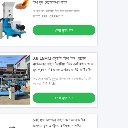
ফিশ ফুড প্রোডাকশন লাইন
পণ্যের নাম: ভাসমান ফিশ ফিড উৎপাদন লাইন
ক্ষমতা: 300~2000kg/h
সেরা মূল্য পান
0.8-15MM ফ্লোটিং ফিশ ফিড প্যালেট
এক্সট্রুডার লাইন টিলাপিয়া ফিড এক্সট্রুডার ডাবল
স্ক্রু প্রধান শক্তি সহ এসজিএস সিই সার্টিফাইড
পশু: পোষা প্রাণী, কুকুর, বিড়াল, মাছ, তেলাপিয়া, ইত্যাদি
সক্ষমতা: 0.6-3 t/h
সেরা মূল্য পান
কোই ফুড উৎপাদন লাইন এবং অলঙ্কারিক
ভাসমান ফুড এক্সট্রুডার উৎপাদন লাইন