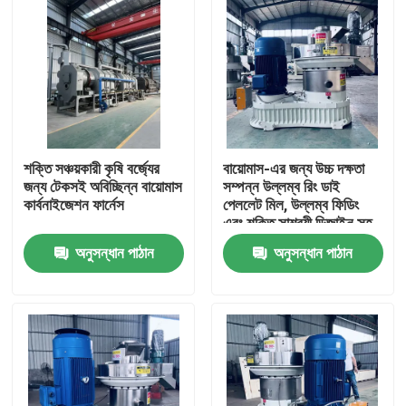
শক্তি সঞ্চয়কারী কৃষি বর্জ্যের
বায়োমাস-এর জন্য উচ্চ দক্ষতা
জন্য টেকসই অবিচ্ছিন্ন বায়োমাস
সম্পন্ন উল্লম্ব রিং ডাই
কার্বনাইজেশন ফার্নেস
পেললেট মিল, উল্লম্ব ফিডিং
এবং শক্তি সাশ্রয়ী ডিজাইন সহ
অনুসন্ধান পাঠান
অনুসন্ধান পাঠান
বাড়ি
পণ্য
VR প্রদর্শন