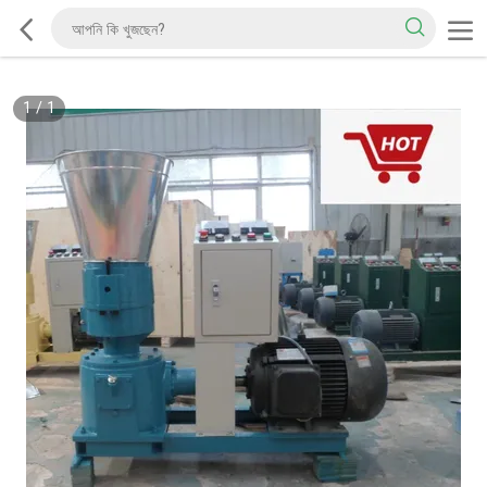
1
/
1