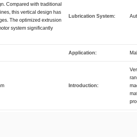
ign. Compared with traditional
ines, this vertical design has
Lubrication System:
Aut
es. The optimized extrusion
otor system significantly
Application:
Mak
Ver
ran
mm
Introduction:
mac
mat
pro