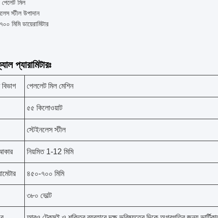
 পেলেট মিল
নলেস স্টীল উপাদান
০০ মিমি ডায়েরামিটার
যাল প্যারামিটারঃ
ট বিভাগ
পেললেট মিল মেশিন
৫৫ কিলোওয়াট
স্টেইনলেস স্টীল
আকার
নিয়মিত 1-12 মিমি
়ামেটার
৪৫০-৭০০ মিমি
৩৮০ ভোল্ট
ের
আরও টেকসই ও শক্তির ব্যবহারে দক্ষ ভবিষ্যতের দিকে অগ্রগতির জন্য ভার্টিকাল ব