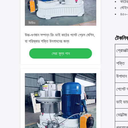
কাঠের
স্টেই
৪৫০-৭
ভিডিও
উচ্চ-গুণমান সম্পন্ন রিং ডাই কাঠের পলেট প্রেস মেশিন,
টেকনিক্
যা পরিষ্কার শক্তি উৎপাদনের জন্য
প্রোডাক্
সেরা মূল্য পান
শক্তি
উপাদান
পেলেট 
ডাই ডায
ভোল্টেজ
প্রয়োগ