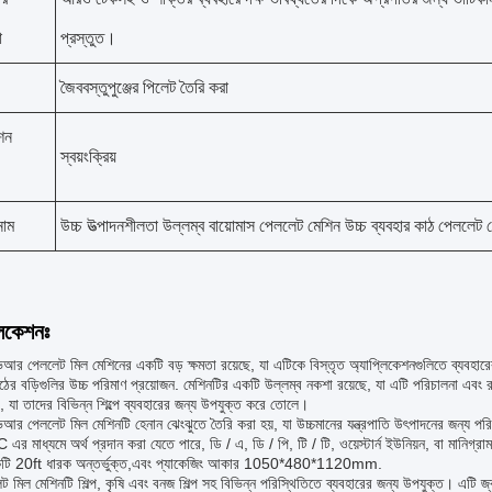
া
প্রস্তুত।
জৈববস্তুপুঞ্জের পিলেট তৈরি করা
েশন
স্বয়ংক্রিয়
নাম
উচ্চ উত্পাদনশীলতা উল্লম্ব বায়োমাস পেললেট মেশিন উচ্চ ব্যবহার কাঠ পেললেট 
লিকেশনঃ
আর পেললেট মিল মেশিনের একটি বড় ক্ষমতা রয়েছে, যা এটিকে বিস্তৃত অ্যাপ্লিকেশনগুলিতে ব্যবহারে
ঠের বড়িগুলির উচ্চ পরিমাণ প্রয়োজন. মেশিনটির একটি উল্লম্ব নকশা রয়েছে, যা এটি পরিচালনা এবং 
র, যা তাদের বিভিন্ন শিল্পে ব্যবহারের জন্য উপযুক্ত করে তোলে।
আর পেললেট মিল মেশিনটি হেনান ঝেংঝুতে তৈরি করা হয়, যা উচ্চমানের যন্ত্রপাতি উৎপাদনের জন্য 
C এর মাধ্যমে অর্থ প্রদান করা যেতে পারে, ডি / এ, ডি / পি, টি / টি, ওয়েস্টার্ন ইউনিয়ন, বা মা
কটি 20ft ধারক অন্তর্ভুক্ত,এবং প্যাকেজিং আকার 1050*480*1120mm.
 মিল মেশিনটি শিল্প, কৃষি এবং বনজ শিল্প সহ বিভিন্ন পরিস্থিতিতে ব্যবহারের জন্য উপযুক্ত। এটি জ্ব