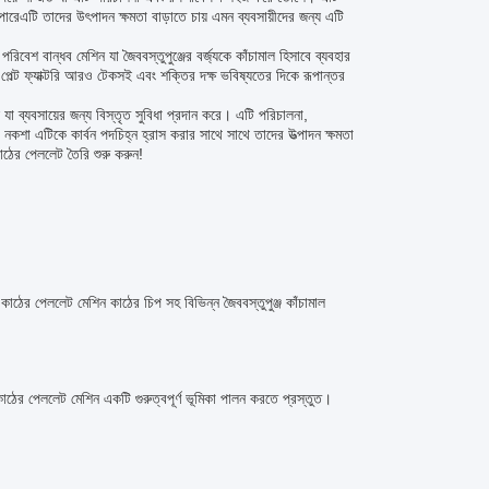
পারেএটি তাদের উৎপাদন ক্ষমতা বাড়াতে চায় এমন ব্যবসায়ীদের জন্য এটি
বেশ বান্ধব মেশিন যা জৈববস্তুপুঞ্জের বর্জ্যকে কাঁচামাল হিসাবে ব্যবহার
েল্ট ফ্যাক্টরি আরও টেকসই এবং শক্তির দক্ষ ভবিষ্যতের দিকে রূপান্তর
যা ব্যবসায়ের জন্য বিস্তৃত সুবিধা প্রদান করে। এটি পরিচালনা,
 নকশা এটিকে কার্বন পদচিহ্ন হ্রাস করার সাথে সাথে তাদের উত্পাদন ক্ষমতা
াঠের পেললেট তৈরি শুরু করুন!
জ কাঠের পেললেট মেশিন কাঠের চিপ সহ বিভিন্ন জৈববস্তুপুঞ্জ কাঁচামাল
াঠের পেললেট মেশিন একটি গুরুত্বপূর্ণ ভূমিকা পালন করতে প্রস্তুত।