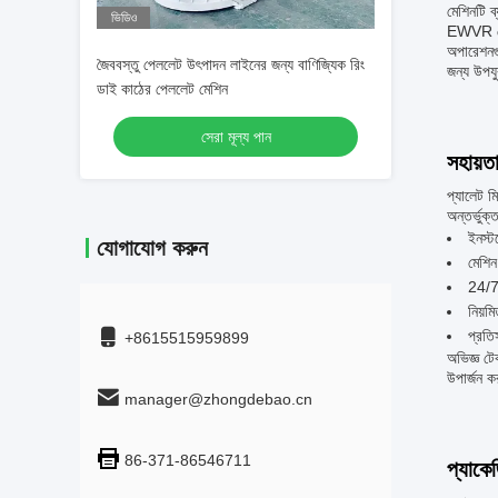
মেশিনটি ব
ভিডিও
EWVR পেল
অপারেশনগু
জৈববস্তু পেললেট উৎপাদন লাইনের জন্য বাণিজ্যিক রিং
জন্য উপয
ডাই কাঠের পেললেট মেশিন
সেরা মূল্য পান
সহায়ত
প্যালেট ম
অন্তর্ভুক্
ইনস্
যোগাযোগ করুন
মেশিন
24/7 
নিয়মি
প্রতিস
+8615515959899
অভিজ্ঞ ট
উপার্জন ক
manager@zhongdebao.cn
86-371-86546711
প্যাকে