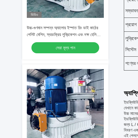
সম্ভাবন
ভিডিও
প্রয়োগ
উচ্চ-গুণমান সম্পন্ন অ্যালোয় ইস্পাত রিং ডাই কাঠের
পেলিট মেশিন, স্বয়ংক্রিয় লুব্রিকেশন এবং দক্ষ হেলিকাল
লুব্রিক
গিয়ার ট্রান্সমিশন সহ
সেরা মূল্য পান
সিস্টেম
পণ্যের 
অ্যাপ্
ইডব্লিউভি
যেখানে কা
উচ্চ মানে
ইডব্লিউভি
জন্য L / 
বিবরণ এ
এই পেললেট