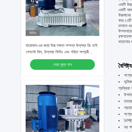
একটি উচ্চ
একটি আদর
উচ্চমানের
করে।এটি ত
চালাতে গু
উপসংহারে,
ভিডিও
রক্ষণাবেক
বাড়ানোর 
বায়োমাস-এর জন্য উচ্চ দক্ষতা সম্পন্ন উল্লম্ব রিং ডাই
পেললেট মিল, উল্লম্ব ফিডিং এবং শক্তি সাশ্রয়ী
ডিজাইন সহ
সেরা মূল্য পান
বৈশিষ্ট্য
পণ্যে
ভূমিক
প্রক্রিয়
উপাদা
ডায়
প্রয়
পণ্যে
বৈশিষ্ট
বড় ক