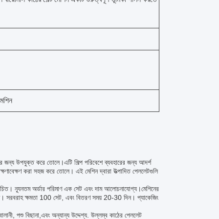
মেশিন
র জন্য উপযুক্ত করে তোলে।এটি শিল্প পরিবেশে ব্যবহারের জন্য আদর্শ
রক্ষণাবেক্ষণ করা সহজ করে তোলে। এই মেশিন দ্বারা উত্পাদিত পেললেটগুলি
পরিচিত। ন্যূনতম অর্ডার পরিমাণ এক সেট এবং দাম আলোচনাযোগ্য।মেশিনের
নিগ্রাম। সরবরাহ ক্ষমতা 100 সেট, এবং বিতরণ সময় 20-30 দিন। প্যাকেজিং
ালানী, পশু বিছানা,এবং অন্যান্য উদ্দেশ্য. উল্লম্ব কাঠের পেললেট