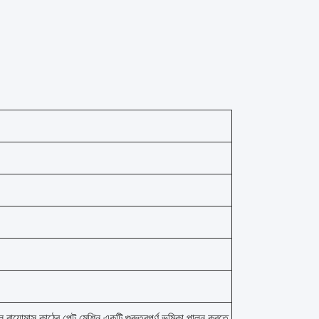
ায়োমাস কাঠের পেল্ট মেশিন একটি গুরুত্বপূর্ণ ভূমিকা পালন করতে