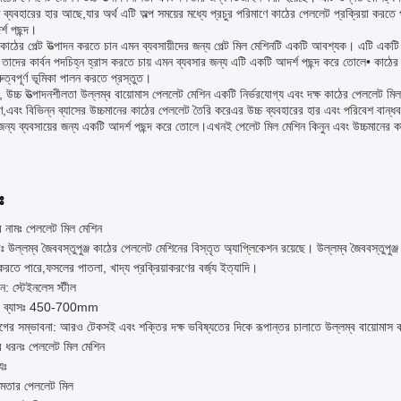
 ব্যবহারের হার আছে,যার অর্থ এটি অল্প সময়ের মধ্যে প্রচুর পরিমাণে কাঠের পেললেট প্রক্রিয়া করতে 
্শ পছন্দ।
 কাঠের পেল্ট উত্পাদন করতে চান এমন ব্যবসায়ীদের জন্য পেল্ট মিল মেশিনটি একটি আবশ্যক। এটি একটি পরি
াদের কার্বন পদচিহ্ন হ্রাস করতে চায় এমন ব্যবসার জন্য এটি একটি আদর্শ পছন্দ করে তোলে• কাঠের প
রুত্বপূর্ণ ভূমিকা পালন করতে প্রস্তুত।
 উচ্চ উত্পাদনশীলতা উল্লম্ব বায়োমাস পেললেট মেশিন একটি নির্ভরযোগ্য এবং দক্ষ কাঠের পেললেট মিল 
্ষণ,এবং বিভিন্ন ব্যাসের উচ্চমানের কাঠের পেললেট তৈরি করেএর উচ্চ ব্যবহারের হার এবং পরিবেশ বান্ধব
জন্য ব্যবসায়ের জন্য একটি আদর্শ পছন্দ করে তোলে।এখনই পেলেট মিল মেশিন কিনুন এবং উচ্চমানের ক
ঃ
র নামঃ পেললেট মিল মেশিন
াঃ উল্লম্ব জৈববস্তুপুঞ্জ কাঠের পেললেট মেশিনের বিস্তৃত অ্যাপ্লিকেশন রয়েছে। উল্লম্ব জৈববস্তুপুঞ্
া করতে পারে,ফসলের পাতলা, খাদ্য প্রক্রিয়াকরণের বর্জ্য ইত্যাদি।
ন: স্টেইনলেস স্টীল
ের ব্যাসঃ 450-700mm
োগের সম্ভাবনা: আরও টেকসই এবং শক্তির দক্ষ ভবিষ্যতের দিকে রূপান্তর চালাতে উল্লম্ব বায়োমাস ক
র ধরনঃ পেললেট মিল মেশিন
্যঃ
্ষমতার পেললেট মিল