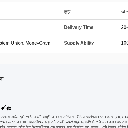
মূল্য
আলোচ
Delivery Time
20-
Western Union, MoneyGram
Supply Ability
100
না
বর্ণনাঃ
 বায়োমাস কাঠের পেল্ট মেশিন একটি বহুমুখী এবং দক্ষ মেশিন যা বিভিন্ন অ্যাপ্লিকেশনের জন্য ব্যবহার ক
ত্পাদন করতে চান এমন ব্যবসায়ীদের জন্য এটি একটি আদর্শ পছন্দএই মেশিনটি পরিচালনা করা সহজ 
াঠের পেললেট মেশিন উচ্চ উত্পাদনশীলতা এবং দক্ষতার জন্য ডিজাইন করা হয়েছে। এটি উন্নত বৈশিষ্ট্য