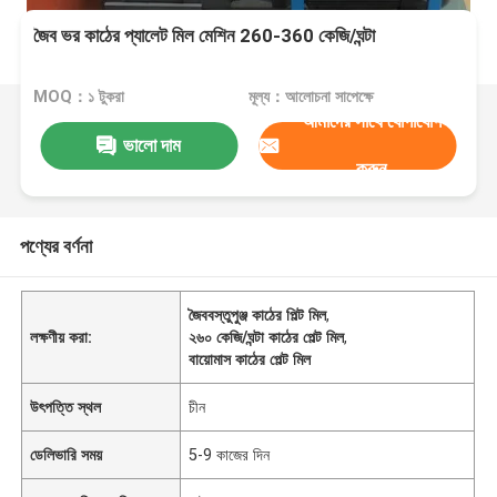
জৈব ভর কাঠের প্যালেট মিল মেশিন 260-360 কেজি/ঘন্টা
MOQ：১ টুকরা
মূল্য：আলোচনা সাপেক্ষে
আমাদের সাথে যোগাযোগ
ভালো দাম
করুন
পণ্যের বর্ণনা
জৈববস্তুপুঞ্জ কাঠের পিল্ট মিল
,
লক্ষণীয় করা:
২৬০ কেজি/ঘন্টা কাঠের পেল্ট মিল
,
বায়োমাস কাঠের পেল্ট মিল
উৎপত্তি স্থল
চীন
ডেলিভারি সময়
5-9 কাজের দিন