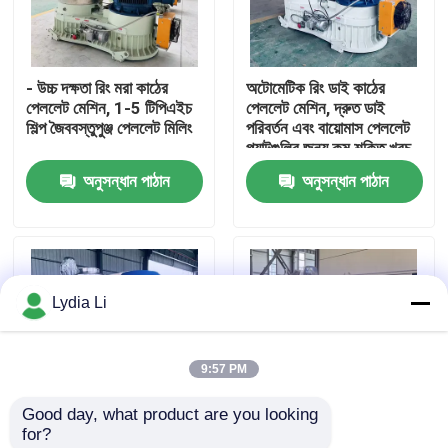
আমাদের সম্পর্কে
- উচ্চ দক্ষতা রিং মরা কাঠের
অটোমেটিক রিং ডাই কাঠের
পেললেট মেশিন, 1-5 টিপিএইচ
পেললেট মেশিন, দ্রুত ডাই
কারখানা ভ্রমণ
শিল্প জৈববস্তুপুঞ্জ পেললেট মিলিং
পরিবর্তন এবং বায়োমাস পেললেট
প্ল্যান্টগুলির জন্য কম শক্তি খরচ
অনুসন্ধান পাঠান
অনুসন্ধান পাঠান
মান নিয়ন্ত্রণ
আমাদের সাথে যোগাযোগ করুন
Lydia Li
উদ্ধৃতির জন্য আবেদন
9:57 PM
পেলেট মিল মেশিন
Good day, what product are you looking 
for?
কাঠের পিলেট মিল
উল্লম্ব কাঠামো উচ্চ চাপ পেলিটিং
শক্তি সঞ্চয় উচ্চ ফলন দীর্ঘস্থায়ী