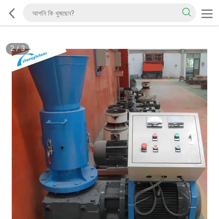
2
/
3