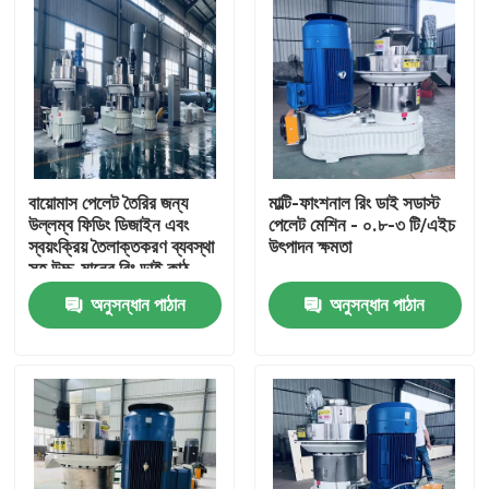
বায়োমাস পেলেট তৈরির জন্য
মাল্টি-ফাংশনাল রিং ডাই সডাস্ট
উল্লম্ব ফিডিং ডিজাইন এবং
পেলেট মেশিন - ০.৮-৩ টি/এইচ
স্বয়ংক্রিয় তৈলাক্তকরণ ব্যবস্থা
উৎপাদন ক্ষমতা
সহ উচ্চ-মানের রিং ডাই কাঠ
পেলেট মেশিন
অনুসন্ধান পাঠান
অনুসন্ধান পাঠান
বাড়ি
পণ্য
VR প্রদর্শন