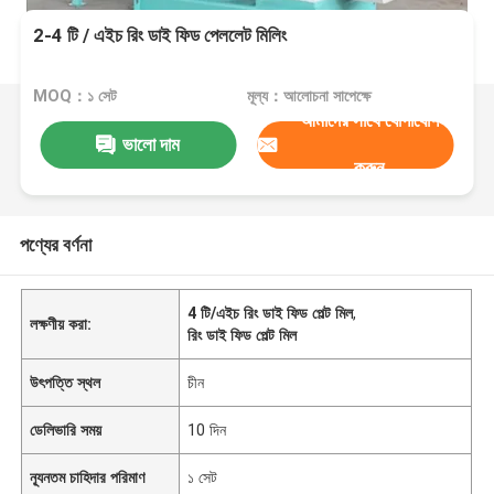
2-4 টি / এইচ রিং ডাই ফিড পেললেট মিলিং
MOQ：১ সেট
মূল্য：আলোচনা সাপেক্ষে
আমাদের সাথে যোগাযোগ
ভালো দাম
করুন
পণ্যের বর্ণনা
4 টি/এইচ রিং ডাই ফিড পেল্ট মিল
,
লক্ষণীয় করা:
রিং ডাই ফিড পেল্ট মিল
উৎপত্তি স্থল
চীন
ডেলিভারি সময়
10 দিন
ন্যূনতম চাহিদার পরিমাণ
১ সেট