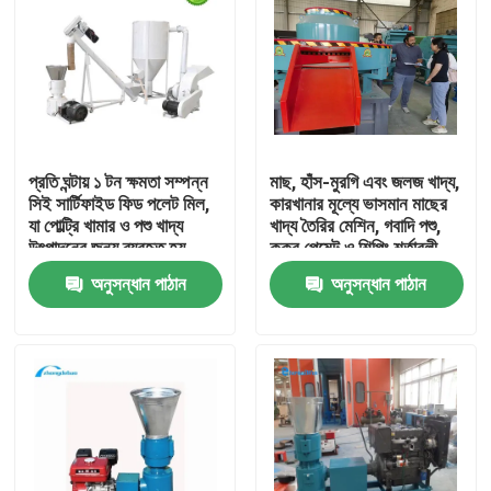
প্রতি ঘন্টায় ১ টন ক্ষমতা সম্পন্ন
মাছ, হাঁস-মুরগি এবং জলজ খাদ্য,
সিই সার্টিফাইড ফিড পলেট মিল,
কারখানার মূল্যে ভাসমান মাছের
যা পোল্ট্রি খামার ও পশু খাদ্য
খাদ্য তৈরির মেশিন, গবাদি পশু,
উৎপাদনের জন্য ব্যবহৃত হয়
কুকুর পেমেন্ট ও শিপিং শর্তাবলী
অনুসন্ধান পাঠান
অনুসন্ধান পাঠান
বাড়ি
পণ্য
VR প্রদর্শন