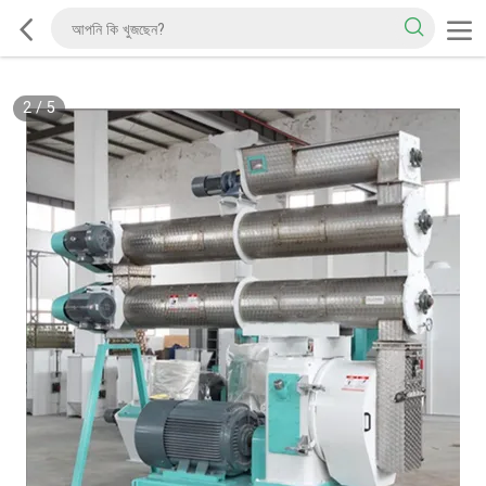
2
/
5