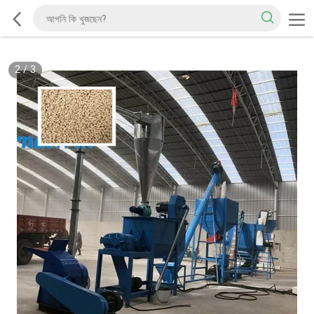
2
/
3