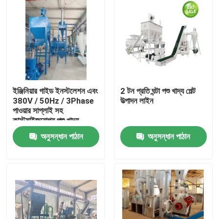
ইঞ্জিনিয়ার গাইড ইনস্টলেশন এবং
2 টন প্রতি ঘন্টা পশু খাদ্য পেল্ট
380V / 50Hz / 3Phase
উত্পাদন লাইন
পাওয়ার সাপ্লাই সহ
কাস্টমাইজযোগ্য পশু খাদ্য
pelletizing লাইন
অনুসন্ধান পাঠান
অনুসন্ধান পাঠান
বাড়ি
পণ্য
VR প্রদর্শন