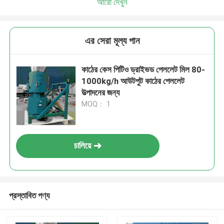
আরো দেখুন
এর সেরা মূল্য পান
কাঠের কেস পিটিও ড্রাইভড পেললেট মিল 80-
1000kg/h আউটপুট কাঠের পেললেট
উত্পাদনের জন্য
MOQ： 1
চালিয়ে
প্রস্তাবিত পণ্য