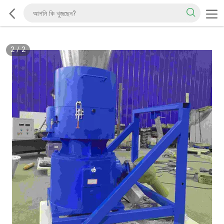
2
/
2