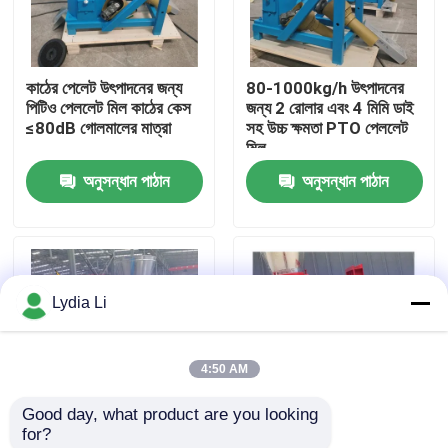
আমাদের সম্পর্কে
কাঠের পেলেট উৎপাদনের জন্য
80-1000kg/h উৎপাদনের
পিটিও পেললেট মিল কাঠের কেস
জন্য 2 রোলার এবং 4 মিমি ডাই
কারখানা ভ্রমণ
≤80dB গোলমালের মাত্রা
সহ উচ্চ ক্ষমতা PTO পেললেট
মিল
অনুসন্ধান পাঠান
অনুসন্ধান পাঠান
মান নিয়ন্ত্রণ
আমাদের সাথে যোগাযোগ করুন
Lydia Li
উদ্ধৃতির জন্য আবেদন
4:50 AM
পেলেট মিল মেশিন
Good day, what product are you looking 
for?
কাঠের পিলেট মিল
2 রোলার পাওয়ার পিল্ট উত্পাদন
10-80hp ট্র্যাক্টর ড্রাইভ