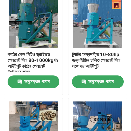
কাঠের কেস পিটিও ড্রাইভড
ট্র্যাক্টর অশ্বশক্তি 10-80hp
পেললেট মিল 80-1000kg/h
জন্য ইঞ্জিন চালিত পেললেট মিল
আউটপুট কাঠের পেললেট
সঙ্গে বড় আউটপুট
উত্পাদনের জন্য
অনুসন্ধান পাঠান
অনুসন্ধান পাঠান
বাড়ি
পণ্য
VR প্রদর্শন