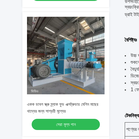
উপসংহারে
স্বয়ংক্
ড্রাই টা
বৈশিষ্ট্যঃ
উচ্চ 
শুকন
বৈদ্য
ডিজেল
স্বয়
1 ফে
ভিডিও
একক ডাবল স্ক্রু স্ন্যাক ফুড এক্সট্রুডার মেশিন মাছের
খাদ্যের জন্য সাশ্রয়ী মূল্যের
টেকনিক্যা
সেরা মূল্য পান
পণ্যের 