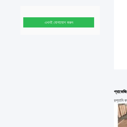
এখনই যোগাযোগ করুন
প্যাকেজি
রপ্তানি কা