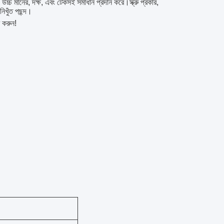
উচ্চ মানের, দক্ষ, এবং টেকসই সমাধান প্রদান করে।স্ক্রু প্রকার,
িখুঁত পছন্দ।
ব করুন!