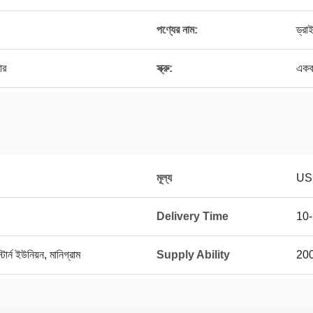
পণ্যের নাম:
ড্রা
ার
স্ক্রু:
একক 
মূল্য
US
Delivery Time
10-
র্ন ইউনিয়ন, মানিগ্রাম
Supply Ability
200