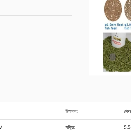
উপাদান:
স্টে
V
শক্তি:
5.5