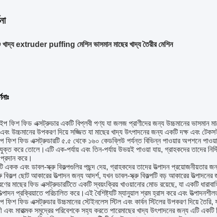
না
শু খাদ্য extruder puffing মেশিন ভাসমান মাছের খাদ্য তৈরীর মেশিন
ণনাঃ
ইপ ফিশ ফিড এক্সট্রুডার একটি বিপ্লবী পণ্য যা জলজ প্রাণীদের জন্য উচ্চমানের ভাসমান ম
ি এবং উচ্চমানের উপকরণ দিয়ে সজ্জিত যা মাছের খাদ্য উৎপাদনের জন্য একটি দক্ষ এবং টেকস
ইপ ফিশ ফিড এক্সট্রুডারটি ৫.৫ থেকে ১৬০ কেডব্লিউ পর্যন্ত বিভিন্ন পাওয়ার অপশনে পাওয়
ুক্ত করে তোলে।এটি এক-পর্যায় এবং তিন-পর্যায় উভয়ই পাওয়া যায়, গ্রাহকদের তাদের নির্দিষ
 প্রদান করে।
ি একক এবং ডাবল-স্ক্রু বিকল্পগুলির পছন্দ দেয়, গ্রাহকদের তাদের উত্পাদন প্রয়োজনীয়তার জন
রু বিকল্প ছোট আকারের উত্পাদন জন্য আদর্শ, যখন ডাবল-স্ক্রু বিকল্পটি বড় আকারের উত্পাদ
ণের মাছের ফিড এক্সট্রুডারটিতে একটি স্বয়ংক্রিয় খাওয়ানোর মোড রয়েছে, যা একটি ধারাবাহিক
্পাদন প্রক্রিয়াতে পরিচালিত করে।এই বৈশিষ্ট্যটি ম্যানুয়াল শ্রম হ্রাস করে এবং উত্পাদনশীলত
প ফিশ ফিড এক্সট্রুডার উচ্চমানের স্টেইনলেস স্টিল এবং কার্বন স্টিলের উপকরণ দিয়ে তৈরি, যা
ী এবং মারাত্মক সমুদ্রের পরিবেশকে সহ্য করতে পারেমাছের খাদ্য উৎপাদনের জন্য এটি একটি নির্