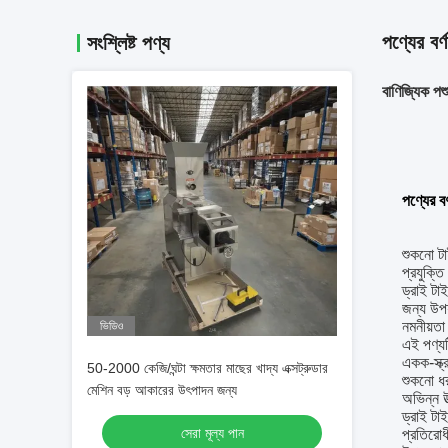
পণ্যের বর্ণ
সংশ্লিষ্ট পণ্য
বাণিজ্যিক প
পণ্যের বর্
শুকনো টা
প্রযুক্ত
ড্রাই টা
জন্য উপয
নমনীয়তা
ভিডিও
এই পণ্যট
একক-স্ক্
50-2000 কেজি/ঘন্টা ক্ষমতার মাছের খাদ্য এক্সট্রুডার
শুকনো ধর
মেশিন বড় আকারের উৎপাদন জন্য
অভিন্ন উত
ড্রাই টাই
সেরা মূল্য পান
প্রতিরোধ