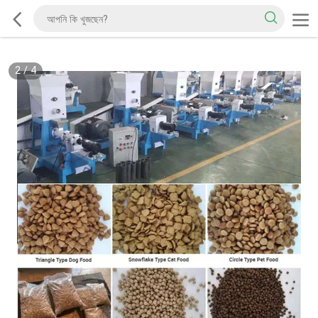
2
/
4