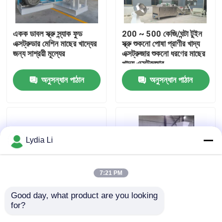
আমাদের সম্পর্কে
একক ডাবল স্ক্রু স্ন্যাক ফুড
200 ~ 500 কেজি/ঘন্টা টুইন
এক্সট্রুডার মেশিন মাছের খাদ্যের
স্ক্রু শুকনো পোষা প্রাণীর খাদ্য
জন্য সাশ্রয়ী মূল্যের
এক্সট্রুজার শুকনো ধরণের মাছের
কারখানা ভ্রমণ
খাদ্য এক্সট্রুজার
অনুসন্ধান পাঠান
অনুসন্ধান পাঠান
মান নিয়ন্ত্রণ
আমাদের সাথে যোগাযোগ করুন
Lydia Li
উদ্ধৃতির জন্য আবেদন
7:21 PM
পেলেট মিল মেশিন
Good day, what product are you looking 
for?
200-250kg/H বৈদ্যুতিক
অ্যাকুয়াকালচার পণ্যের জন্য
কাঠের পিলেট মিল
শুকনো টাইপ মাছের খাদ্য
কাস্টমাইজড ড্রাই টাইপ