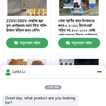
আমাদের সম্পর্কে
220V/380V ভোল্টেজ স্ক্রু
পোষা প্রাণীর খাদ্য উৎপাদনের
ফুড এক্সট্রুডার ময়না স্টিক পাফিং
জন্য ৫.৫-১৩২ কিলোওয়াট
কারখানা ভ্রমণ
উত্পাদন উদ্ভিদ জন্য মেশিন
শক্তি সহ ৫০০-১০০০ কেজি
পোষা কুকুরের ফিডার এক্সট্রুডার
অনুসন্ধান পাঠান
অনুসন্ধান পাঠান
মান নিয়ন্ত্রণ
আমাদের সাথে যোগাযোগ করুন
Lydia Li
উদ্ধৃতির জন্য আবেদন
2:07 AM
পেলেট মিল মেশিন
Good day, what product are you looking 
for?
কাঠের পিলেট মিল
প্রাণী/পাখি খাদ্য প্রক্রিয়াকরণ
ডিজিটাল তাপমাত্রা নিয়ন্ত্রণ