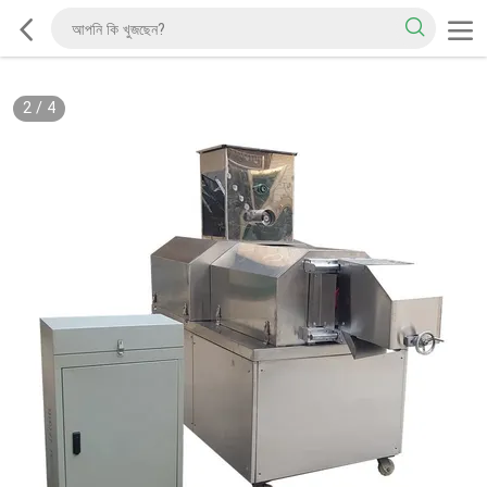
2
/
4