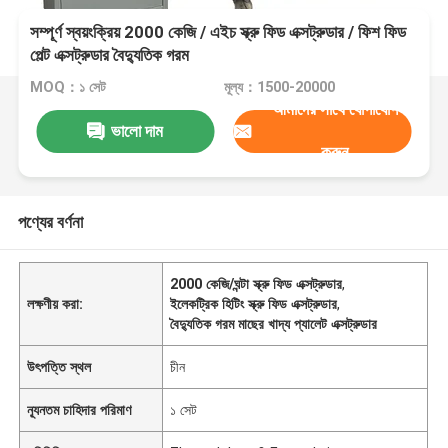
সম্পূর্ণ স্বয়ংক্রিয় 2000 কেজি / এইচ স্ক্রু ফিড এক্সট্রুডার / ফিশ ফিড
পেল্ট এক্সট্রুডার বৈদ্যুতিক গরম
MOQ：১ সেট
মূল্য：1500-20000
আমাদের সাথে যোগাযোগ
ভালো দাম
করুন
পণ্যের বর্ণনা
2000 কেজি/ঘন্টা স্ক্রু ফিড এক্সট্রুডার
,
লক্ষণীয় করা:
ইলেকট্রিক হিটিং স্ক্রু ফিড এক্সট্রুডার
,
বৈদ্যুতিক গরম মাছের খাদ্য প্যালেট এক্সট্রুডার
উৎপত্তি স্থল
চীন
ন্যূনতম চাহিদার পরিমাণ
১ সেট