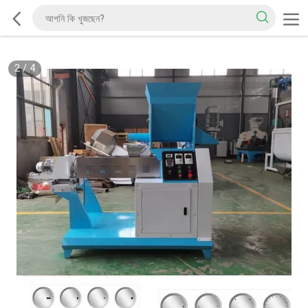
2
/
4