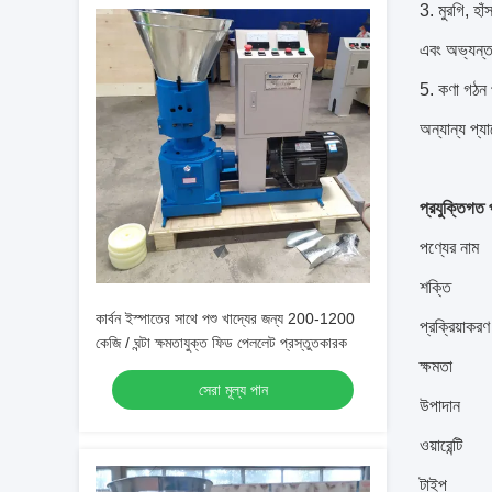
3. মুরগি, হা
এবং অভ্যন্তর
5. কণা গঠন প
অন্যান্য প্
প্রযুক্তিগত 
পণ্যের নাম
শক্তি
কার্বন ইস্পাতের সাথে পশু খাদ্যের জন্য 200-1200
প্রক্রিয়াকরণ
কেজি / ঘন্টা ক্ষমতাযুক্ত ফিড পেললেট প্রস্তুতকারক
ক্ষমতা
সেরা মূল্য পান
উপাদান
ওয়ারেন্টি
টাইপ