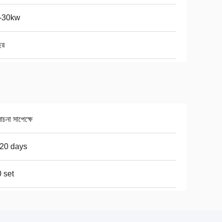
5-30kw
ছর
না সাপেক্ষে
20 days
 set