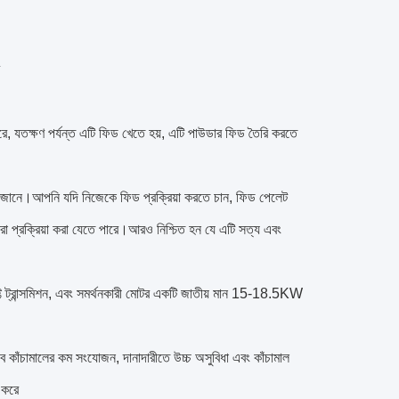
ে, যতক্ষণ পর্যন্ত এটি ফিড খেতে হয়, এটি পাউডার ফিড তৈরি করতে
া জানে।আপনি যদি নিজেকে ফিড প্রক্রিয়া করতে চান, ফিড পেলেট
বারা প্রক্রিয়া করা যেতে পারে।আরও নিশ্চিত হন যে এটি সত্য এবং
াফ্ট ট্রান্সমিশন, এবং সমর্থনকারী মোটর একটি জাতীয় মান 15-18.5KW
জৈব কাঁচামালের কম সংযোজন, দানাদারীতে উচ্চ অসুবিধা এবং কাঁচামাল
 করে