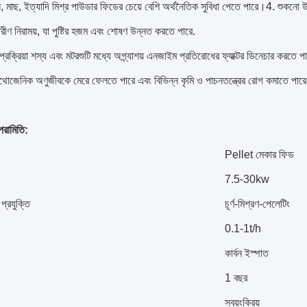
ঁস, মাছ, ইত্যাদি মিশ্র পাউডার ফিডের চেয়ে বেশি অর্থনৈতিক সুবিধা পেতে পারে।4. শুকনো উপ
ীণ নিরাময়, যা পুষ্টির হজম এবং শোষণ উন্নত করতে পারে.
্রক্রিয়া শস্য এবং মটরশুটি মধ্যে অগ্ন্যাশয় এনজাইম প্রতিরোধের ফ্যাক্টর ডিনেচার করতে
যাথোজেনিক অণুজীবকে মেরে ফেলতে পারে এবং বিভিন্ন কৃমি ও পাচনতন্ত্রের রোগ কমাতে পার
পরামিতি:
Pellet মেকার ফিড
7.5-30kw
 প্রযুক্তি
চূর্ণ-মিশ্রণ-পেলেটিং
0.1-1t/h
কার্বন ইস্পাত
1 বছর
স্বয়ংক্রিয়