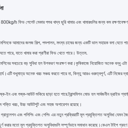
না
0kg/h ফিড পেলেট মেকার পশুর খাদ্য ছুরি খামার এবং খামারগুলির জন্য কম রক্ষণাবেক্ষণ
েশিনকে আমাদের জলজ শিল্প, পশুপালন, মৎস্য চাষের জন্য একটি ভাল সহায়ক বলা যেতে পার
যেতে পারে, যাতে খামার করা প্রাণীরা ফিড খেতে পারে। উত্তম.
েশিনের সবচেয়ে বড় সুবিধা হল উপকরণ সংরক্ষণ করা।কৃষিকাজে নিয়োজিত অনেক বন্ধু এট
র্য।এটি শুধুমাত্র অনেক খরচ সঞ্চয় করতে পারে না, কিন্তু আরও গুরুত্বপূর্ণ, এটি নিজের দ্
ষ্ক-ইন এবং শুষ্ক-আউট শুকিয়ে ছাড়া হতে পারে.ট্রান্সমিশন মোড হল সার্বজনীন ড্রাইভ শ্য
ম শক্তি খরচ, উচ্চ আউটপুট এবং সহজ অপারেশন রয়েছে।
ন গ্রানুলেশন এবং পলিশিং এবং শেপিং এর নতুন প্রক্রিয়াটি মূল প্রযুক্তিগত অসুবিধা যেমন 
ূর্ণ করার মতো মূল প্রযুক্তিগত অসুবিধাগুলি সম্পূর্ণভাবে সমাধান করেছে।কেএল টাইপ গ্রহণ