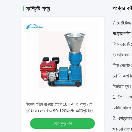
পণ্যের বর্ণ
সংশ্লিষ্ট পণ্য
7.5-30kw 80
পণ্যের বর্ণনা:
ফিড পেলেট ম
ব্যবহার করা 
ফিড পেলেট ম
মেশিন অপরিহা
নির্ভরযোগ্য।
1. উপাদান শু
ডিজেল ইঞ্জিন পাওয়ার টাইপ 10HP পশু খাদ্য পেল্ট
মোটর, যার ক
প্রক্রিয়াকরণ মেশিন 90-120kg/h আউটপুট ফিড
পেল্ট তৈরির মেশিন
2. এক্সট্রুশ
সেরা মূল্য পান
শুকানো এবং চ