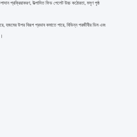
াদান প্রক্রিয়াকরণ, উত্পাদিত ফিড পেলেট উচ্চ কঠোরতা, মসৃণ পৃষ্ঠ
 পারে, হজমের উপর বিরূপ প্রভাব কমাতে পারে, বিভিন্ন পরজীবীর ডিম এবং
ে।