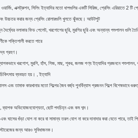
সিং, ওয়ার্মিং, এক্সট্রুশন, সিলিং ইত্যাদির মতো ধাপগুলির একটি সিরিজ, প্রেসিং এরিয়াতে 2 টি
বং উচ্চতর করার জন্য প্রেসিং রোলারগুলি খুলতে ঝুঁকছে। আউটপুট
্ন দৈর্ঘ্যের নলাকার ফিড পেলেট, খরগোশের ছুরি, মুরগির ছুরি এবং অন্যান্য পশুপালন গুলি ত
াণীকে শক্তিশালী করতে পারে
 খাদ্য গ্রহণ।
ব্যাপকভাবে খরগোশ, মুরগি, হাঁস, গিজ, মাছ, শূকর, জলজ পণ্য ইত্যাদির প্রজননে পশুপালন,
চিকিৎসায় ব্যবহৃত হয়। , ইত্যাদি
যালস এবং তামাক কারখানার মতো শিল্পের জৈব বর্জ্য পুনর্বিন্যাস প্রজনন শিল্পে বিশেষভাবে গুরুত্
, ব্যাপক অভিযোজনযোগ্যতা, ছোট পদচিহ্ন এবং কম শব্দ।
ড এবং ঘাসের গুঁড়া যোগ না করে বা সামান্য তরল যোগ না করে দানাদার করা যেতে পারে, তাই
া স্টোরেজের জন্য আরও সুবিধাজনক।