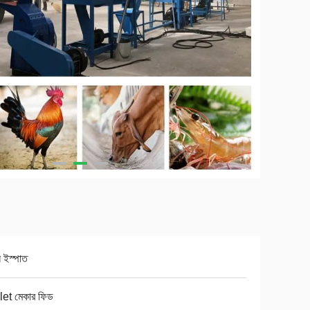
বন ইস্পাত
let মেকার ফিড