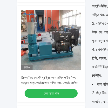
অ্যান্টি-মিক্
শক্তি খরচ এ
3. এটি বিভিন
উচ্চ এবং প্র
ক্ষুধা বাড়ায়
4. মেশিনটি 
চিনি, কাগজ, 
ফার্মাসিউটিক্
ভিডিও
বৈশিষ্ট্য:
চিকেন ফিড পেলেট প্রক্রিয়াকরণ মেশিন লাইন / পশু
খাদ্যের জন্য পেলেটাইজার মেশিন দাম / পেলেট মেশিন
সরল গঠন
ফিড লাইন
2. গুঁড়া ফি
সেরা মূল্য পান
আর্দ্রতা, য