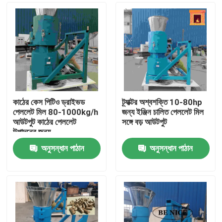
কাঠের কেস পিটিও ড্রাইভড
ট্র্যাক্টর অশ্বশক্তি 10-80hp
পেললেট মিল 80-1000kg/h
জন্য ইঞ্জিন চালিত পেললেট মিল
আউটপুট কাঠের পেললেট
সঙ্গে বড় আউটপুট
উত্পাদনের জন্য
অনুসন্ধান পাঠান
অনুসন্ধান পাঠান
বাড়ি
পণ্য
VR প্রদর্শন