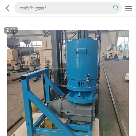
2
/
3