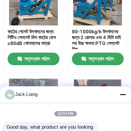
আমাদের সম্পর্কে
কাঠের পেলেট উৎপাদনের জন্য
80-1000kg/h উৎপাদনের
কারখানা ভ্রমণ
পিটিও পেললেট মিল কাঠের কেস
জন্য 2 রোলার এবং 4 মিমি ডাই
≤80dB গোলমালের মাত্রা
সহ উচ্চ ক্ষমতা PTO পেললেট
মিল
মান নিয়ন্ত্রণ
অনুসন্ধান পাঠান
অনুসন্ধান পাঠান
আমাদের সাথে যোগাযোগ করুন
উদ্ধৃতির জন্য আবেদন
Jack Liang
পেলেট মিল মেশিন
10:53 PM
Good day, what product are you looking 
কাঠের পিলেট মিল