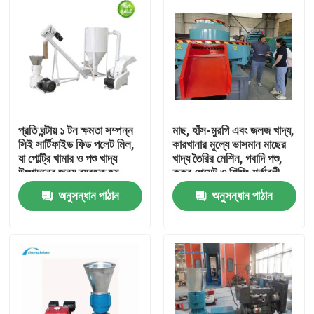
প্রতি ঘন্টায় ১ টন ক্ষমতা সম্পন্ন
মাছ, হাঁস-মুরগি এবং জলজ খাদ্য,
সিই সার্টিফাইড ফিড পলেট মিল,
কারখানার মূল্যে ভাসমান মাছের
যা পোল্ট্রি খামার ও পশু খাদ্য
খাদ্য তৈরির মেশিন, গবাদি পশু,
উৎপাদনের জন্য ব্যবহৃত হয়
কুকুর পেমেন্ট ও শিপিং শর্তাবলী
অনুসন্ধান পাঠান
অনুসন্ধান পাঠান
বাড়ি
পণ্য
VR প্রদর্শন