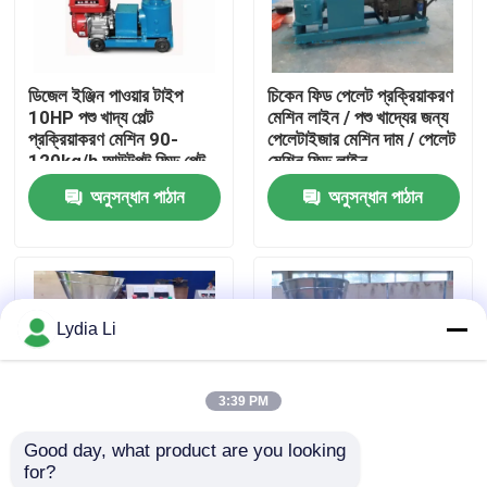
আমাদের সম্পর্কে
ডিজেল ইঞ্জিন পাওয়ার টাইপ
চিকেন ফিড পেলেট প্রক্রিয়াকরণ
10HP পশু খাদ্য পেল্ট
মেশিন লাইন / পশু খাদ্যের জন্য
কারখানা ভ্রমণ
প্রক্রিয়াকরণ মেশিন 90-
পেলেটাইজার মেশিন দাম / পেলেট
120kg/h আউটপুট ফিড পেল্ট
মেশিন ফিড লাইন
তৈরির মেশিন
অনুসন্ধান পাঠান
অনুসন্ধান পাঠান
মান নিয়ন্ত্রণ
আমাদের সাথে যোগাযোগ করুন
Lydia Li
উদ্ধৃতির জন্য আবেদন
3:39 PM
পেলেট মিল মেশিন
Good day, what product are you looking 
for?
কাঠের পিলেট মিল
কার্বন ইস্পাতের সাথে পশু খাদ্যের
2.5 মিমি 3 মিমি 4 মিমি 6 মিমি