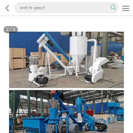
2
/
3