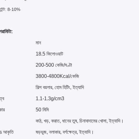
ন্টেন্ট: 8-10%
পরামিতি:
মান
18.5 কিলোওয়াট
200-500 কেজি/ঘণ্টা
3800-4800Kcal/কেজি
শিল্প বয়লার, হোম হিটিং, ইত্যাদি
ত্ব
1.1-1.3g/cm3
কার
50 মিমি
কাঠ, খড়, করাত, ধানের তুষ, চিনাবাদামের খোসা, ইত্যাদি।
s আকৃতি
ষড়ভুজ, নলাকার, বর্গক্ষেত্র, ইত্যাদি।