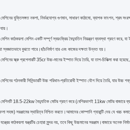
মেশিনের যুক্তিসঙ্গত নকশা, নির্ভরযোগ্য গুণমান, সাধারণ কাঠামো, ব্যাপক ফাংশন, শ্রম সং
 যায়।
েশিন কাঠকয়লা মেশিন একটি সম্পূর্ণ স্বয়ংক্রিয় বৈদ্যুতিন নিয়ন্ত্রণ ব্যবস্থা গ্রহণ করে, যা
 স্বজ্ঞাতভাবে বুঝতে পারে।ছাঁচনির্মাণ হার এবং কাজের দক্ষতা উন্নত হয়।
মেশিনের স্ক্রু প্রপেলারটি 35cr উচ্চ-মানের ইস্পাত দিয়ে তৈরি, যা তাপ-চিকিত্সা করা হয়ে
মেশিনের গঠনকারী সিলিন্ডারটি উচ্চ পরিধান-প্রতিরোধী ইস্পাত যৌগ দিয়ে তৈরি, যার উচ্চ 
 মেশিনটি 18.5-22kw বৈদ্যুতিক মোটর গ্রহণ করে (বেশিরভাগই 11kw মোটর বাজারে ব্যবহার 
 ফেলা সহজ) সরঞ্জামের স্থায়িত্ব নিশ্চিত করতে।আমাদের কোম্পানি গ্যারান্টি দেয় যে খরচ কমা
যন্ত্রের কাঠকয়লা যন্ত্রটির চেহারা সুন্দর নয়, তবে কিছু উচ্চমানের সরঞ্জাম।বাজারে অনেক ন