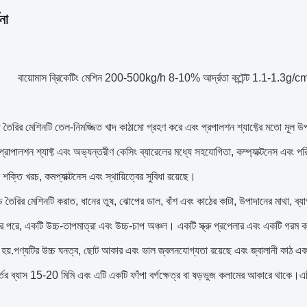
না
বায়োমাস ব্রিকেটিং মেশিন 200-500kg/h 8-10% আর্দ্রতা কন্টেন্ট 1.1-1.3g/c
ৈরির মেশিনটি তেল-নিমজ্জিত খাদ কাঠামো গ্রহণ করে এবং প্রপালশন শ্যাফ্টের মতো মূল উপাদ
্রোপালশন শ্যাফ্ট এবং অভ্যন্তরীণ কেসিং ব্যারেলের মধ্যে সহযোগিতা, কম্প্যাক্টনেস এবং প
ক্তি খরচ, কমপ্যাক্টনেস এবং স্থায়িত্বের সুবিধা রয়েছে।
 তৈরির মেশিনটি করাত, ধানের তুষ, ঝোপের ডাল, বাঁশ এবং কাঠের কাটা, উপাদানের মাথা, ব্য
 করার পরে, একটি উচ্চ-তাপমাত্রা এবং উচ্চ-চাপ অঞ্চল। একটি স্ক্রু প্রপেলার এবং একটি গর
রা হয়.পণ্যটির উচ্চ ঘনত্ব, ছোট আকার এবং ভাল জ্বলনযোগ্যতা রয়েছে এবং জ্বালানী কাঠ 
্তের ব্যাস 15-20 মিমি এবং এটি একটি ফাঁপা বর্গক্ষেত্র বা ষড়ভুজ কলামের আকারে থাকে।