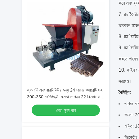
করে এবং ব্যব
7. রড তৈরির 
ভারবহন মডেলট
8. রড তৈরির ম
9. রড তৈরির
করতে পারে
10. কাইবাং র
সরঞ্জাম।
জ্বালানি এবং বারবিকিউর জন্য 24 মাসের ওয়ারেন্টি সহ
বৈশিষ্ট্য:
300-350 কেজি/ঘণ্টা ক্ষমতা সম্পন্ন 22 কিলোওয়াট
পাওয়ার বায়োমাস ব্রिकेटিং মেশিন
পণ্যের নাম
সেরা মূল্য পান
ক্ষমতা: 2
শক্তি: 1
ব্রিকেটে