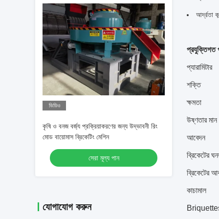
আর্দ্রতা ক
প্রযুক্তিগত 
প্যারামিটার
শক্তি
ক্ষমতা
ভিডিও
উষ্ণতার মান
কৃষি ও বনজ বর্জ্য প্রক্রিয়াকরণের জন্য উদ্ভাবনী রিং
মোড বায়োমাস ব্রিকেটিং মেশিন
আবেদন
ব্রিকেটের ঘন
সেরা মূল্য পান
ব্রিকেটের আ
কাচামাল
যোগাযোগ করুন
Briquette