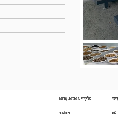
Briquettes আকৃতি:
ষড়ভ
কাচামাল:
কাঠ,