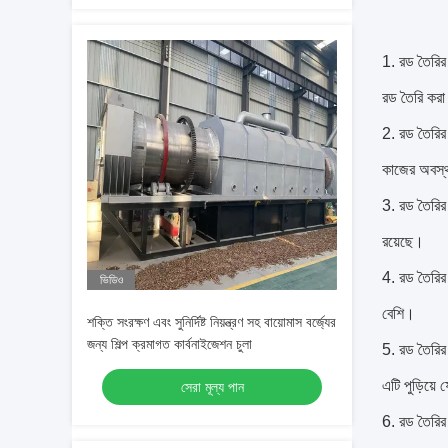
1. রড তৈরির 
রড তৈরি করা
2. রড তৈরির ম
কাজের অবস্থা
3. রড তৈরির 
রয়েছে।
4. রড তৈরির 
ভিডিও
বেশি।
শক্তি সংরক্ষণ এবং সুনির্দিষ্ট নিয়ন্ত্রণ সহ বায়োমাস বর্জ্যের
জন্য শিল্প ক্রমাগত কার্বনাইজেশন চুলা
5. রড তৈরির
এটি পুড়িয়ে
সেরা মূল্য পান
6. রড তৈরির 