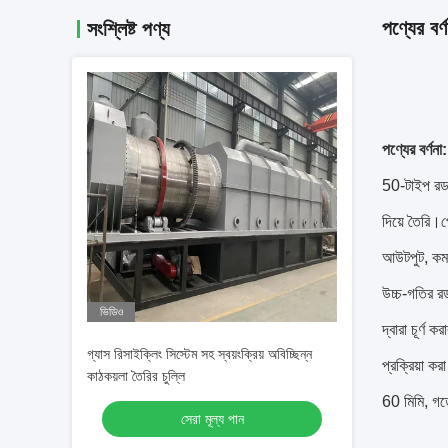
পণ্যের বর্ণ
সংশ্লিষ্ট পণ্য
পণ্যের বর্ণনা:
50-টাইপ রড ত
দিয়ে তৈরি।প
আউটপুট, কম শ
উচ্চ-গতির রড
ভিডিও
দ্বারা চূর্ণ
গ্যাস রিসাইক্লিং সিস্টেম সহ স্বয়ংক্রিয় অবিচ্ছিন্ন
প্রক্রিয়া ক
কাঠকয়লা তৈরির চুল্লি
60 মিমি, গর
সেরা মূল্য পান