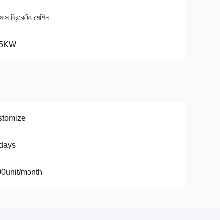
োমাস ব্রিকেটিং মেশিন
.5KW
stomize
days
0unit/month