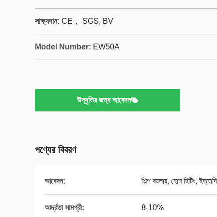
সাক্ষ্যদান:
CE， SGS, BV
Model Number:
EW50A
উদ্ধৃতির জন্য আবেদন
পণ্যের বিবরণ
আবেদন:
শিল্প বয়লার, হোম হিটিং, ইত্যাদি
আর্দ্রতা সামগ্রী:
8-10%