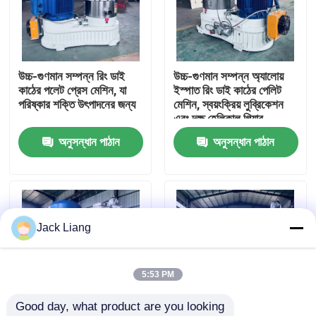
আমাদের সম্পর্কে
উচ্চ-গুণমান সম্পন্ন রিং ডাই
উচ্চ-গুণমান সম্পন্ন অ্যালোয়
কারখানা ভ্রমণ
কাঠের পলেট প্রেস মেশিন, যা
ইস্পাত রিং ডাই কাঠের পেলিট
পরিষ্কার শক্তি উৎপাদনের জন্য
মেশিন, স্বয়ংক্রিয় লুব্রিকেশন
এবং দক্ষ হেলিকাল গিয়ার
মান নিয়ন্ত্রণ
ট্রান্সমিশন সহ
অনুসন্ধান পাঠান
অনুসন্ধান পাঠান
আমাদের সাথে যোগাযোগ করুন
উদ্ধৃতির জন্য আবেদন
Jack Liang
পেলেট মিল মেশিন
5:53 PM
Good day, what product are you looking 
কাঠের পিলেট মিল