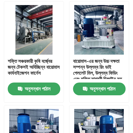
শক্তি সঞ্চয়কারী কৃষি বর্জ্যের
বায়োমাস-এর জন্য উচ্চ দক্ষতা
জন্য টেকসই অবিচ্ছিন্ন বায়োমাস
সম্পন্ন উল্লম্ব রিং ডাই
কার্বনাইজেশন ফার্নেস
পেললেট মিল, উল্লম্ব ফিডিং
এবং শক্তি সাশ্রয়ী ডিজাইন সহ
অনুসন্ধান পাঠান
অনুসন্ধান পাঠান
বাড়ি
পণ্য
VR প্রদর্শন