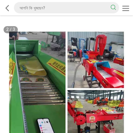
2
/
3