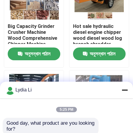
আমাদের সম্পর্কে
Big Capacity Grinder
Hot sale hydraulic
Crusher Machine
diesel engine chipper
কারখানা ভ্রমণ
Wood Comprehensive
wood diesel wood log
Chipper Machine
branch shredder
Furniture Wastes
machine
অনুসন্ধান পাঠান
অনুসন্ধান পাঠান
মান নিয়ন্ত্রণ
আমাদের সাথে যোগাযোগ করুন
Lydia Li
উদ্ধৃতির জন্য আবেদন
5:25 PM
পেলেট মিল মেশিন
Good day, what product are you looking 
for?
কাঠের পিলেট মিল
50 এইচপি স্বচালিত ডিজেল কাঠ
500kg/h মাল্টিফাংশন গ্রাইন্ডার