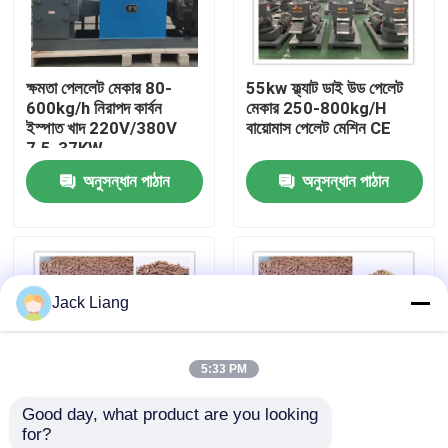
আমাদের সম্পর্কে
ক্ষমতা পেললেট মেকার 80-
55kw ফ্ল্যাট ডাই উড পেলেট
600kg/h নিরাপদ কার্বন
মেকার 250-800kg/H
কারখানা ভ্রমণ
ইস্পাত খাদ 220V/380V
বায়োমাস পেলেট মেশিন CE
7.5-37KW
অনুসন্ধান পাঠান
অনুসন্ধান পাঠান
মান নিয়ন্ত্রণ
আমাদের সাথে যোগাযোগ করুন
Jack Liang
উদ্ধৃতির জন্য আবেদন
5:33 PM
পেলেট মিল মেশিন
Good day, what product are you looking 
for?
কাঠের পিলেট মিল
6 মিমি কমার্শিয়াল উড পেলেট
22-55KW ইন্ডাস্ট্রিয়াল উড