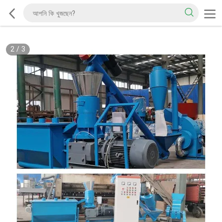
2
/
3