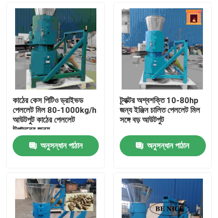
কাঠের কেস পিটিও ড্রাইভড
ট্র্যাক্টর অশ্বশক্তি 10-80hp
পেললেট মিল 80-1000kg/h
জন্য ইঞ্জিন চালিত পেললেট মিল
আউটপুট কাঠের পেললেট
সঙ্গে বড় আউটপুট
উত্পাদনের জন্য
অনুসন্ধান পাঠান
অনুসন্ধান পাঠান
বাড়ি
পণ্য
VR প্রদর্শন