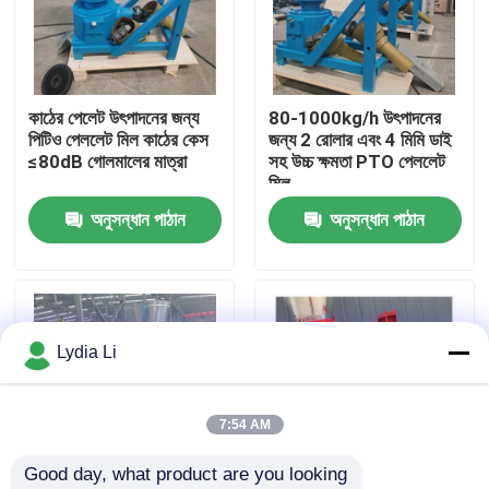
আমাদের সম্পর্কে
কাঠের পেলেট উৎপাদনের জন্য
80-1000kg/h উৎপাদনের
কারখানা ভ্রমণ
পিটিও পেললেট মিল কাঠের কেস
জন্য 2 রোলার এবং 4 মিমি ডাই
≤80dB গোলমালের মাত্রা
সহ উচ্চ ক্ষমতা PTO পেললেট
মিল
মান নিয়ন্ত্রণ
অনুসন্ধান পাঠান
অনুসন্ধান পাঠান
আমাদের সাথে যোগাযোগ করুন
উদ্ধৃতির জন্য আবেদন
Lydia Li
পেলেট মিল মেশিন
7:54 AM
Good day, what product are you looking 
কাঠের পিলেট মিল