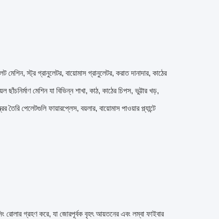
ট মেশিন, স্ট্র গ্রানুলেটর, বায়োমাস গ্রানুলেটর, করাত দানাদার, কাঠের
াঁচনির্মাণ মেশিন যা বিভিন্ন শাখা, কাঠ, কাঠের চিপস, ভুট্টার খড়,
র তৈরি পেলেটগুলি ফায়ারপ্লেস, বয়লার, বায়োমাস পাওয়ার প্ল্যান্টে
িং রোলার গ্রহণ করে, যা জোরপূর্বক বৃহৎ আয়তনের এবং লম্বা ফাইবার