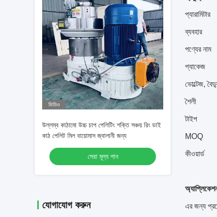
প্যারামিটার
ব্যবহার
পণ্যের নাম
প্যাকেজ
ভোল্টেজ, বৈ
শৈলী
ভিডিও
টাইপ
উল্লম্ব কাঠামো উচ্চ চাপ পেলিটিং শক্তি সঞ্চয় রিং ডাই
কাঠ পেলিট মিল বায়োমাস জ্বালানী জন্য
MOQ
কীওয়ার্ড
সেরা মূল্য পান
অ্যাপ্লিকেশ
যোগাযোগ করুন
এর জন্য প্রয