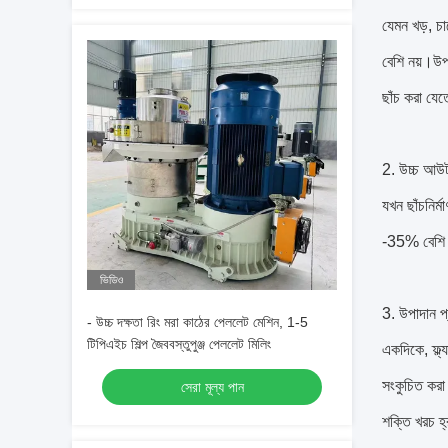
যেমন খড়, চা
বেশি নয়।উপ
ছাঁচ করা যেত
2. উচ্চ আউট
যখন ছাঁচনির্
-35% বেশ
ভিডিও
3. উপাদান প
- উচ্চ দক্ষতা রিং মরা কাঠের পেললেট মেশিন, 1-5
টিপিএইচ শিল্প জৈববস্তুপুঞ্জ পেললেট মিলিং
একদিকে, ফ্ল্
সংকুচিত করা 
সেরা মূল্য পান
শক্তি খরচ হ্