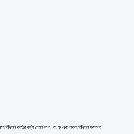
োসা;বিভিন্ন কাঠের বর্জ্য যেমন শাখা, কাণ্ড এবং বাকল;বিভিন্ন ফসলের