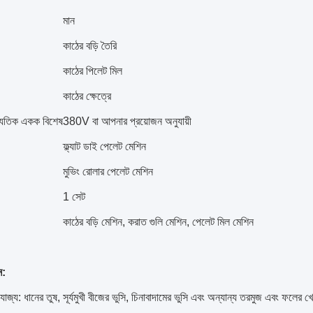
মান
কাঠের বড়ি তৈরি
কাঠের পিলেট মিল
কাঠের ক্ষেত্রে
দ্যুতিক একক বিশেষ
380V বা আপনার প্রয়োজন অনুযায়ী
ফ্ল্যাট ডাই পেলেট মেশিন
মুভিং রোলার পেলেট মেশিন
1 সেট
কাঠের বড়ি মেশিন, করাত গুলি মেশিন, পেলেট মিল মেশিন
ন:
োজ্য: ধানের তুষ, সূর্যমুখী বীজের ভুসি, চিনাবাদামের ভুসি এবং অন্যান্য তরমুজ এবং ফলের খ