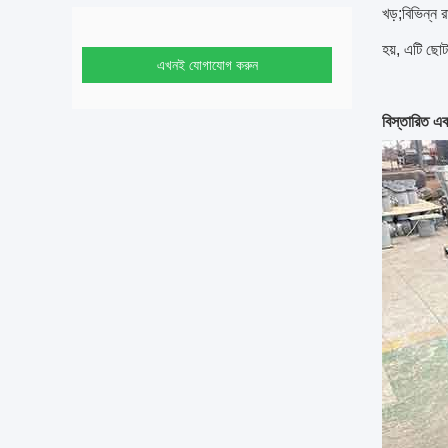
খড়;বিভিন্ন 
হয়, এটি ছোট
এখনই যোগাযোগ করুন
বিস্তারিত এব