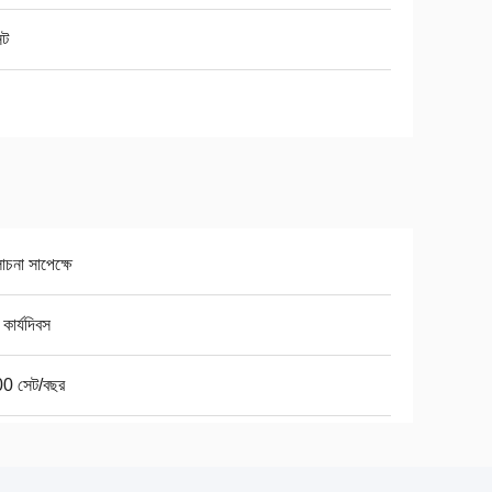
েট
না সাপেক্ষে
কার্যদিবস
0 সেট/বছর