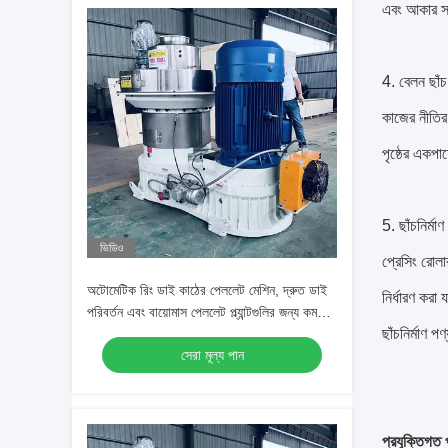
এবং আকার সাম
4. বেলন ছাঁচ 
কাজের নীতির 
পৃষ্ঠের একপা
5. ছাঁচনির্মা
ভিডিও
প্রেসিং রোলা
অটোমেটিক রিং ডাই কাঠের পেললেট মেশিন, দ্রুত ডাই
নির্ধারণ করা
পরিবর্তন এবং বায়োমাস পেললেট প্ল্যান্টগুলির জন্য কম
ছাঁচনির্মাণ 
শক্তি খরচ
সেরা মূল্য পান
প্রযুক্তিগত 