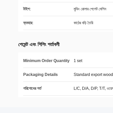
টাইপ:
মুভিং রোলার পেলেট মেশিন
ব্যবহার:
কাঠের বড়ি তৈরি
পেমেন্ট এবং শিপিং শর্তাবলী
Minimum Order Quantity
1 set
Packaging Details
Standard export wood
পরিশোধের শর্ত
L/C, D/A, D/P, T/T, ওয়েস্টা