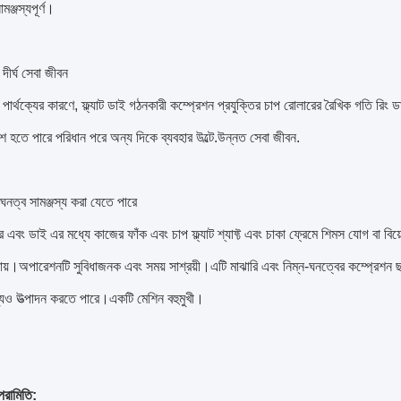
ঞ্জস্যপূর্ণ।
দীর্ঘ সেবা জীবন
পার্থক্যের কারণে, ফ্ল্যাট ডাই গঠনকারী কম্প্রেশন প্রযুক্তির চাপ রোলারের রৈখিক গতি রিং
শে হতে পারে পরিধান পরে অন্য দিকে ব্যবহার উল্টে.উন্নত সেবা জীবন.
ণ ঘনত্ব সামঞ্জস্য করা যেতে পারে
র এবং ডাই এর মধ্যে কাজের ফাঁক এবং চাপ ফ্ল্যাট শ্যাফ্ট এবং চাকা ফ্রেমে শিমস যোগ বা বিয
 যায়।অপারেশনটি সুবিধাজনক এবং সময় সাশ্রয়ী।এটি মাঝারি এবং নিম্ন-ঘনত্বের কম্প্রেশন ছা
পণ্যও উত্পাদন করতে পারে।একটি মেশিন বহুমুখী।
পরামিতি: