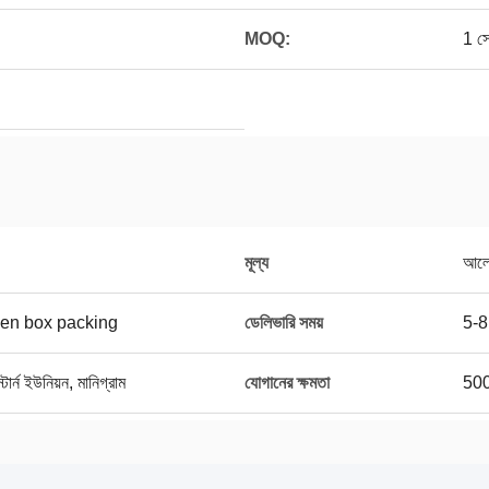
MOQ:
1 স
মূল্য
আলোচ
en box packing
ডেলিভারি সময়
5-8 
র্ন ইউনিয়ন, মানিগ্রাম
যোগানের ক্ষমতা
500