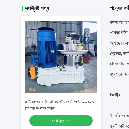
পণ্যের বর্ণ
সংশ্লিষ্ট পণ্য
কাঠের লগের 
পণ্যের বর্ণনা:
আমাদের কোম্প
শ্রেডার, কাঠ
চালের খড়, কা
ব্যবহারের জন
ভিডিও
বৈশিষ্ট্য:
মাল্টি-ফাংশনাল রিং ডাই সডাস্ট পেলেট মেশিন - ০.৮-৩
টি/এইচ উৎপাদন ক্ষমতা
1. কাঁচামাল
সেরা মূল্য পান
ফ্ল্যাট ডাই 