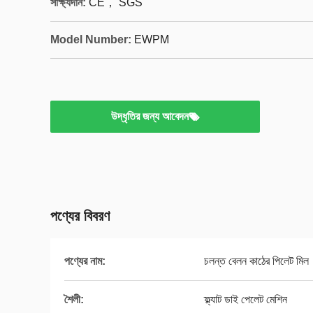
সাক্ষ্যদান:
CE， SGS
Model Number:
EWPM
উদ্ধৃতির জন্য আবেদন
পণ্যের বিবরণ
পণ্যের নাম:
চলন্ত বেলন কাঠের পিলেট মিল
শৈলী:
ফ্ল্যাট ডাই পেলেট মেশিন