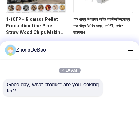
1-10TPH Biomass Pellet
পশু খাদ্য উৎপাদন লাইন কাস্টমাইজযোগ্য
Production Line Pine
পশু খাদ্য তৈরির জন্য, পেলিট, লোগো
Straw Wood Chips Making
ঝংদেবাও
Machine
ZhongDeBao
4:10 AM
Good day, what product are you looking 
for?
বাড়ি
পণ্য
আমাদের সম্পর্কে