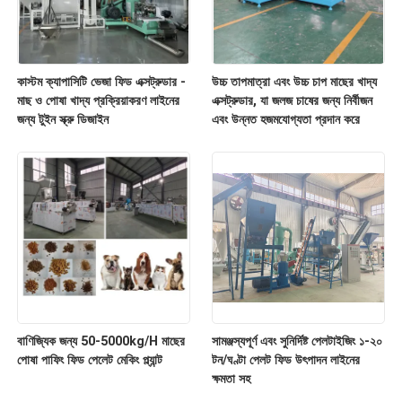
কাস্টম ক্যাপাসিটি ভেজা ফিড এক্সট্রুডার -
উচ্চ তাপমাত্রা এবং উচ্চ চাপ মাছের খাদ্য
মাছ ও পোষা খাদ্য প্রক্রিয়াকরণ লাইনের
এক্সট্রুডার, যা জলজ চাষের জন্য নির্বীজন
জন্য টুইন স্ক্রু ডিজাইন
এবং উন্নত হজমযোগ্যতা প্রদান করে
বাণিজ্যিক জন্য 50-5000kg/H মাছের
সামঞ্জস্যপূর্ণ এবং সুনির্দিষ্ট পেলটাইজিং ১-২০
পোষা পাফিং ফিড পেলেট মেকিং প্ল্যান্ট
টন/ঘণ্টা পেলট ফিড উৎপাদন লাইনের
ক্ষমতা সহ