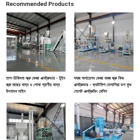
Recommended Products
তাপ-চিকিৎসা স্ক্রু ভেজা এক্সট্রুডার - টুইন
সহজ অপারেশন ভেজা যমজ স্ক্রু ফিড
স্ক্রু মাছের খাদ্য ও পোষা প্রাণীর খাদ্য
এক্সট্রুডার - ক্যাটফিশ তেলাপিয়া ডগ ফুড
উৎপাদন লাইন
পেলেট এক্সট্রুডিং মেশিন